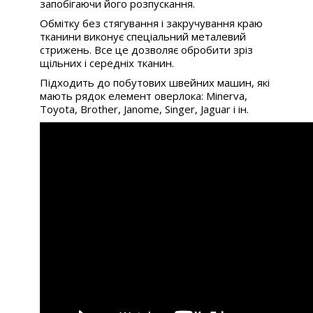
запобігаючи його розпускання.
Обмітку без стягування і закручування краю
тканини виконує спеціальний металевий
стрижень. Все це дозволяє обробити зріз
щільних і середніх тканин.
Підходить до побутових швейних машин, які
мають рядок елемент оверлока: Minerva,
Toyota, Brother, Janome, Singer, Jaguar і ін.