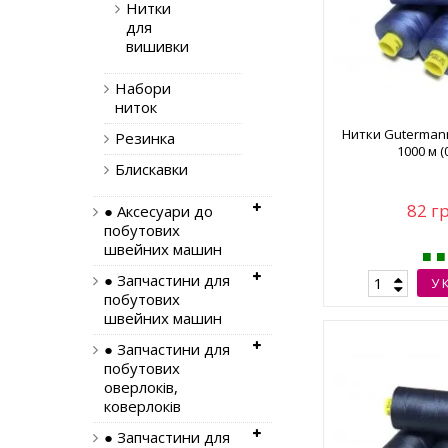
Нитки
для
вишивки
Набори
ниток
Нитки Guterman
Резинка
1000 м (
Блискавки
82 г
● Аксесуари до
побутових
швейних машин
● Запчастини для
У 
побутових
швейних машин
● Запчастини для
побутових
оверлоків,
коверлоків
● Запчастини для