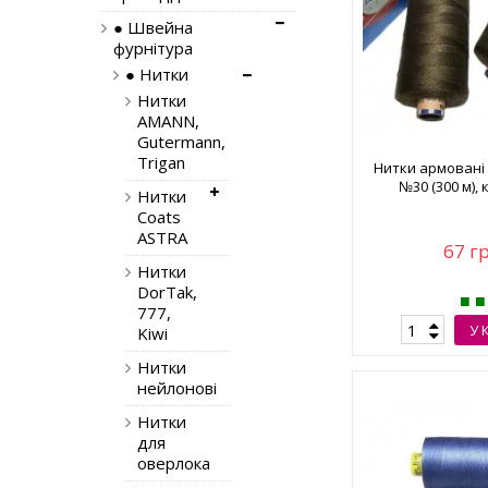
● Швейна
фурнітура
● Нитки
Нитки
AMANN,
Gutermann,
Trigan
Нитки армовані
№30 (300 м), 
Нитки
Coats
ASTRA
67 г
Нитки
DorTak,
777,
У 
Kiwi
Нитки
нейлонові
Нитки
для
оверлока