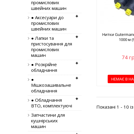
промислових
швейних машин
● Аксесуари до
промислових
швейних машин
Нитки Guterman
● Лапки та
1000 м (
пристосування для
промислових
машин
74 г
● Розкрійне
обладнання
НЕМАЄ В НА
●
Мішкозашивальне
обладнання
● Обладнання
ВТО, комплектуючі
Показані 1 - 10 із
Запчастини для
кушнірських
машин