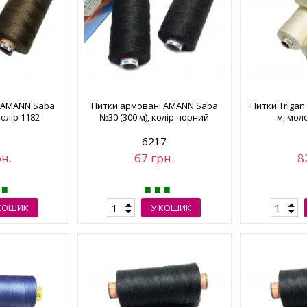
 AMANN Saba
Нитки армовані AMANN Saba
Нитки Trigan
колір 1182
№30 (300 м), колір чорний
м, мол
6217
рн.
67 грн.
8
КОШИК
У КОШИК