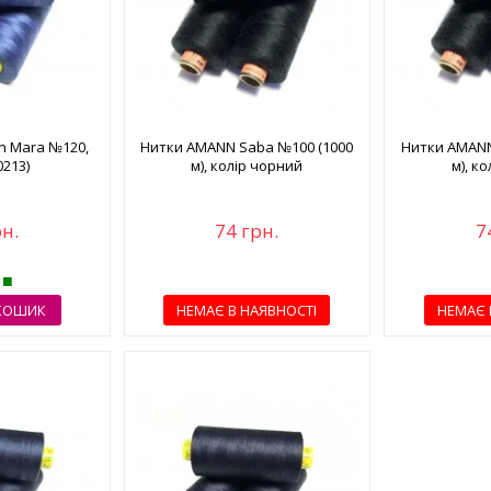
n Mara №120,
Нитки AMANN Saba №100 (1000
Нитки AMANN
0213)
м), колір чорний
м), к
рн.
74 грн.
7
КОШИК
НЕМАЄ В НАЯВНОСТІ
НЕМАЄ 