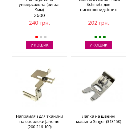
універсальна (зигзаг
Schmetz для
9мм)
високошвидкісних
2600
машин, №75/11
240 грн.
202 грн.
У КОШИК
У КОШИК
Напрямляч для тканини
Лапка на швейні
на оверлоки Janome
машини Singer (313150)
(200-216-100)