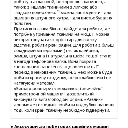
роботу з атласовой, велюровою тканиною, а
також з іншими тканинами з липкою або
гладкою поверхнею. Її можна застосувати і для
зшивання штучного хутра, і для вистьобування
полотен.
Притискна лапка більш підійде для роботи, де
потрібне утримання тканини на місці, її можна
використовувати як орієнтир для відліку
відстані, робити рівні рядки. Для роботи з більш
складними матеріалами (такі як клейонка,
замша, штучна і натуральна шкіра тощо) стане
в нагоді тефлонова лапка. Вона покрита
спеціальним нанесення, що полегшить її
перехід з нековзним тканин. З нею можна буде
робити красиву сходинку, не послаблюючи і не
натягуючи матеріал.
«Зигзаг» розширить можливості звичайної
прямострочной машини і дозволить їй
виконувати зигзагоподібні рядки. «Равлик»
допоможе господині зробити подрубки тканини
тоді, коли край тканину необхідно підвернути.
● Аксесуари до побутових швейних машин