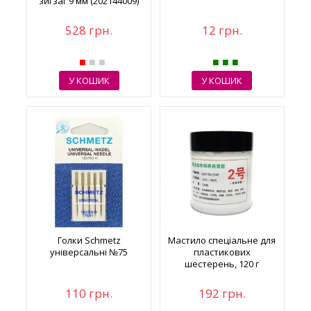
зигзаг 9 мм (202144009)
528 грн.
12 грн.
У КОШИК
У КОШИК
Голки Schmetz
Мастило спеціальне для
універсальні №75
пластикових
шестерень, 120 г
110 грн.
192 грн.