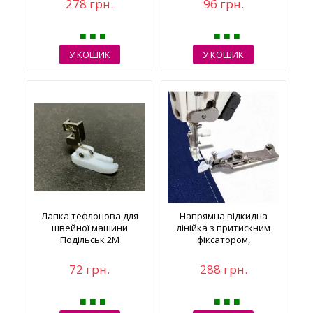
278 грн.
96 грн.
У КОШИК
У КОШИК
Лапка тефлонова для
Напрямна відкидна
швейної машини
лінійка з притискним
Подільськ 2М
фіксатором,
регульована
72 грн.
288 грн.