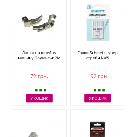
Лапка на швейну
Голки Schmetz супер
машину Подільськ 2М
стрейч №65
72 грн.
192 грн.
У КОШИК
У КОШИК