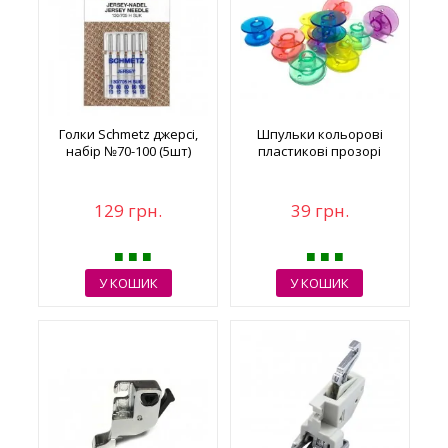
Голки Schmetz джерсі,
Шпульки кольорові
набір №70-100 (5шт)
пластикові прозорі
129 грн.
39 грн.
У КОШИК
У КОШИК