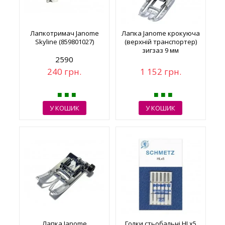
Лапкотримач Janome
Лапка Janome крокуюча
Skyline (859801027)
(верхній транспортер)
зигзаз 9 мм
2590
240 грн.
1 152 грн.
У КОШИК
У КОШИК
Лапка Janome
Голки стьобальні HLx5