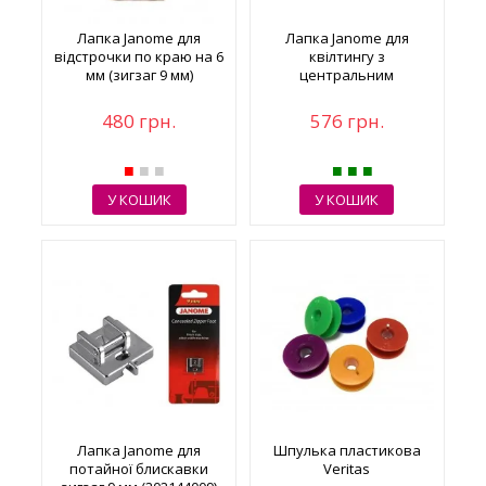
Лапка Janome для
Лапка Janome для
відстрочки по краю на 6
квілтингу з
мм (зигзаг 9 мм)
центральним
напрямлячем (зигзаг 9
мм)
480 грн.
576 грн.
У КОШИК
У КОШИК
Лапка Janome для
Шпулька пластикова
потайної блискавки
Veritas