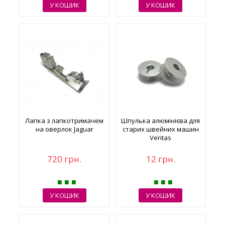
У КОШИК
У КОШИК
Лапка з лапкотримачем
Шпулька алюмінієва для
на оверлок Jaguar
старих швейних машин
Veritas
720 грн.
12 грн.
У КОШИК
У КОШИК