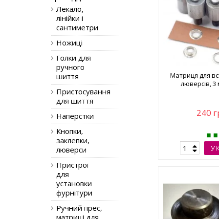
Лекало,
лінійки і
сантиметри
Ножиці
Голки для
ручного
Матриця для в
шиття
люверсів, 3
Пристосування
для шиття
240 г
Наперстки
Кнопки,
заклепки,
У 
люверси
Пристрої
для
установки
фурнітури
Ручний прес,
матриці для