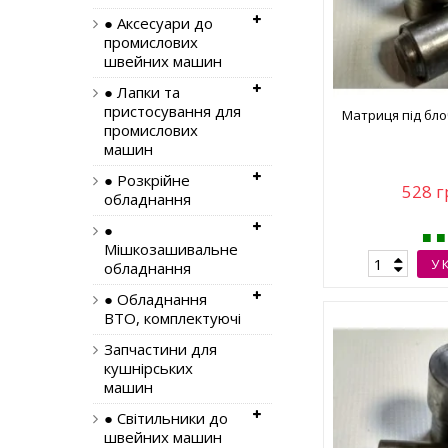
● Аксесуари до
промислових
швейних машин
● Лапки та
пристосування для
Матриця під бло
промислових
машин
● Розкрійне
528 г
обладнання
●
Мішкозашивальне
У 
обладнання
● Обладнання
ВТО, комплектуючі
Запчастини для
кушнірських
машин
● Світильники до
швейних машин