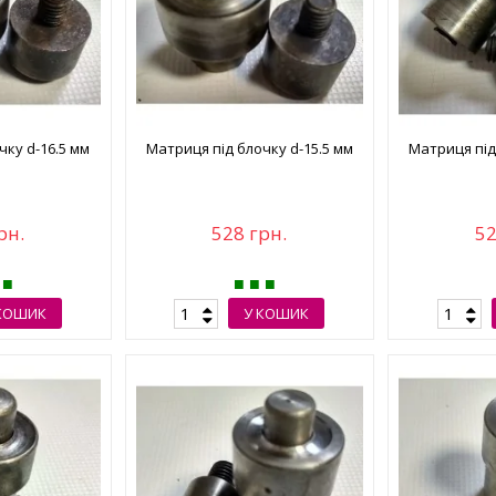
чку d-16.5 мм
Матриця під блочку d-15.5 мм
Матриця під
рн.
528 грн.
52
КОШИК
У КОШИК