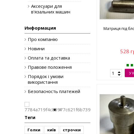
Аксесуари для
в'язальних машин
Информация
Матриця під бло
Про компанію
Новини
528 г
Оплата та доставка
Правове положення
У 
Порядок і умови
використання
Безопасность платежей
Теги
Голки
київ
строчки