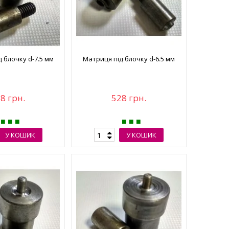
 блочку d-7.5 мм
Матриця під блочку d-6.5 мм
8 грн.
528 грн.
У КОШИК
У КОШИК