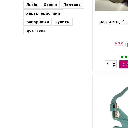
Львів
Харків
Полтава
характеристики
Матриця під бло
Запоріжжя
купити
доставка
528 г
У 