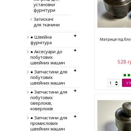
установки
фурнітури
Затискачі
для тканини
● Швейна
Матриця під бло
фурнітура
● Аксесуари до
побутових
528 г
швейних машин
● Запчастини для
побутових
швейних машин
У 
● Запчастини для
побутових
оверлоків,
коверлоків
● Запчастини для
промислових
швейних машин