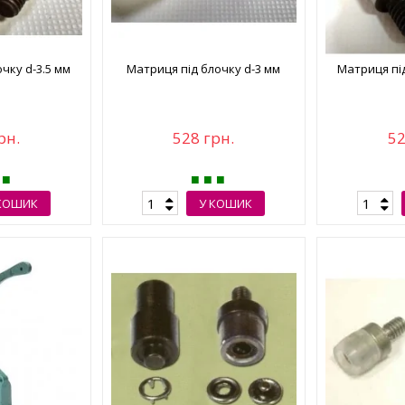
чку d-3.5 мм
Матриця під блочку d-3 мм
Матриця під
рн.
528 грн.
52
КОШИК
У КОШИК