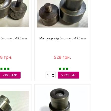
 блочку d-19.5 мм
Матриця під блочку d-17.5 мм
8 грн.
528 грн.
У КОШИК
У КОШИК