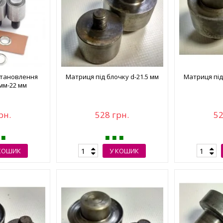
становлення
Матриця під блочку d-21.5 мм
Матриця під
 мм-22 мм
рн.
528 грн.
52
КОШИК
У КОШИК