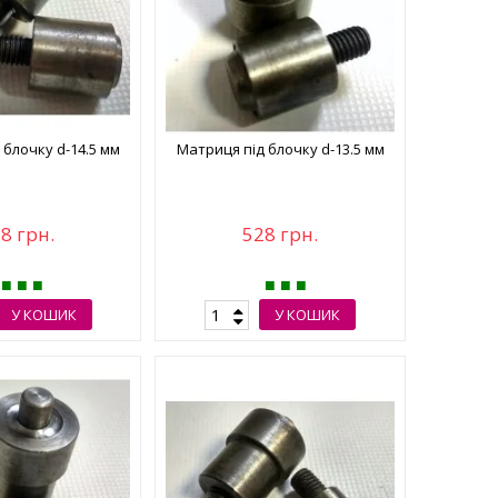
 блочку d-14.5 мм
Матриця під блочку d-13.5 мм
8 грн.
528 грн.
У КОШИК
У КОШИК