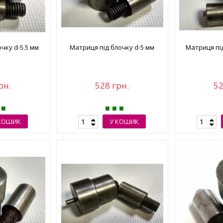
чку d-5.5 мм
Матриця під блочку d-5 мм
Матриця під
рн.
528 грн.
52
КОШИК
У КОШИК