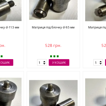
чку d-11.5 мм
Матриця під блочку d-9.5 мм
Матриця під
рн.
528 грн.
52
КОШИК
У КОШИК