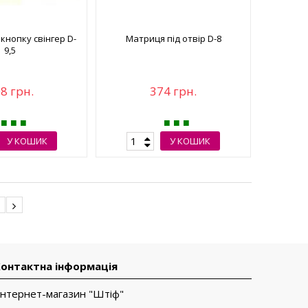
кнопку свінгер D-
Матриця під отвір D-8
9,5
8 грн.
374 грн.
У КОШИК
У КОШИК
2
онтактна інформація
Інтернет-магазин "Штіф"