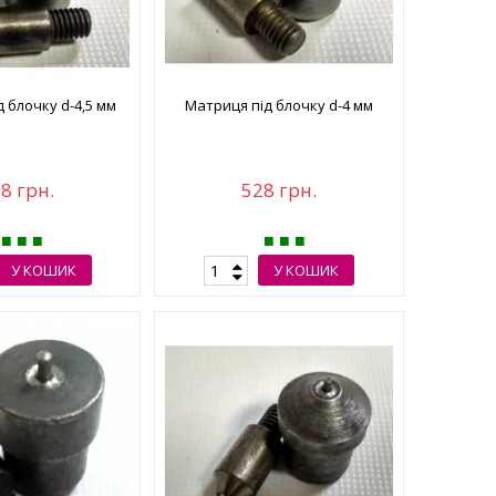
 блочку d-4,5 мм
Матриця під блочку d-4 мм
8 грн.
528 грн.
У КОШИК
У КОШИК