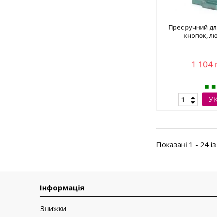
Прес ручний дл
кнопок, л
1 104 
У 
Показані 1 - 24 із
Інформація
Знижки