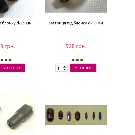
 блочку d-2.5 мм
Матриця під блочку d-1.5 мм
8 грн.
528 грн.
У КОШИК
У КОШИК