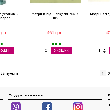
я установки
Матриця під кнопку свінгер D-
Матриця під 
юверсів
10,5
грн.
461 грн.
40
КОШИК
У КОШИК
 28 пунктів
1
Слідуйте за нами
К