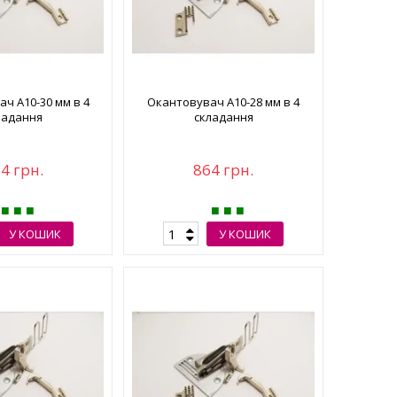
ч А10-30 мм в 4
Окантовувач А10-28 мм в 4
ладання
складання
4 грн.
864 грн.
У КОШИК
У КОШИК