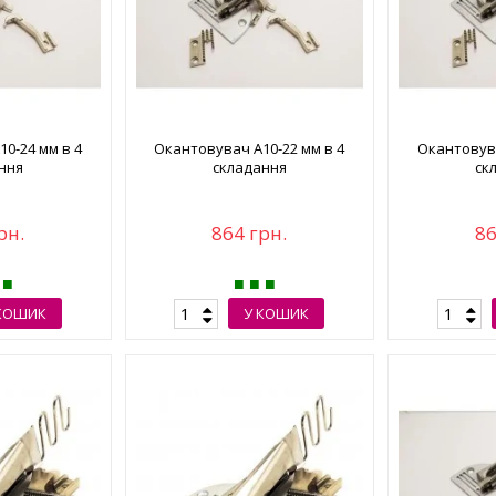
0-24 мм в 4
Окантовувач А10-22 мм в 4
Окантовува
ння
складання
ск
рн.
864 грн.
86
КОШИК
У КОШИК