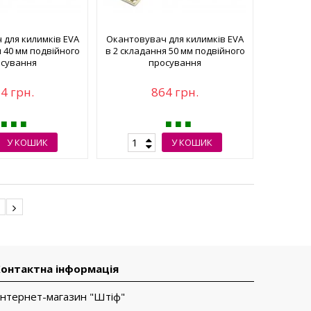
 для килимків EVA
Окантовувач для килимків EVA
я 40 мм подвійного
в 2 складання 50 мм подвійного
сування
просування
4 грн.
864 грн.
У КОШИК
У КОШИК
2
онтактна інформація
Інтернет-магазин "Штіф"