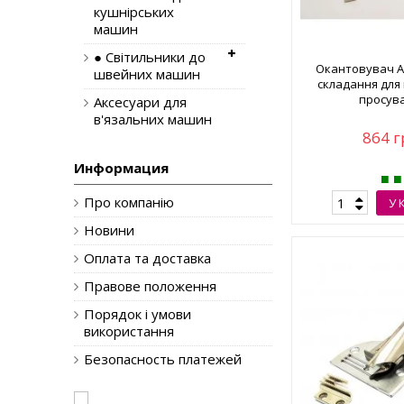
кушнірських
машин
● Світильники до
Окантовувач А1
швейних машин
складання для
просув
Аксесуари для
в'язальних машин
864 г
Информация
Про компанію
У 
Новини
Оплата та доставка
Правове положення
Порядок і умови
використання
Безопасность платежей