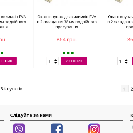
 килимків EVA
Окантовувач для килимків EVA
Окантовувач
 мм подвійного
в 2 складання 38 мм подвійного
в 2 складанн
ання
просування
про
рн.
864 грн.
86
КОШИК
У КОШИК
 34 пунктів
1
Слідуйте за нами
К