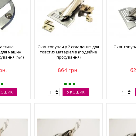
ластина
Окантовувач у 2 складання для
Окантовува
 для машин
товстих матеріалів (подвійне
сування (№1)
просування)
рн.
864 грн.
62
КОШИК
У КОШИК