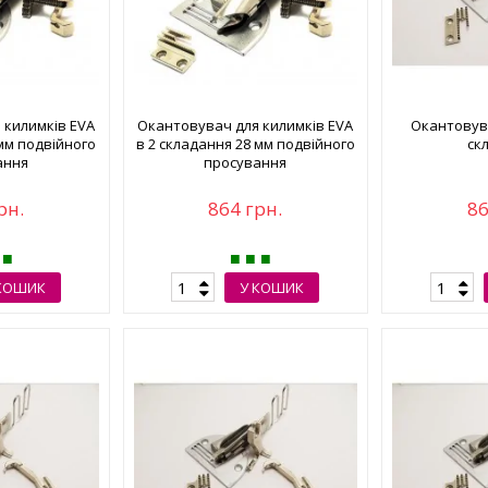
 килимків EVA
Окантовувач для килимків EVA
Окантовува
 мм подвійного
в 2 складання 28 мм подвійного
ск
ання
просування
рн.
864 грн.
86
КОШИК
У КОШИК