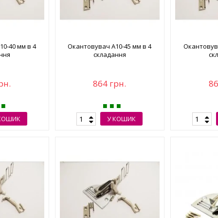
0-40 мм в 4
Окантовувач А10-45 мм в 4
Окантовува
ння
складання
ск
рн.
864 грн.
86
КОШИК
У КОШИК