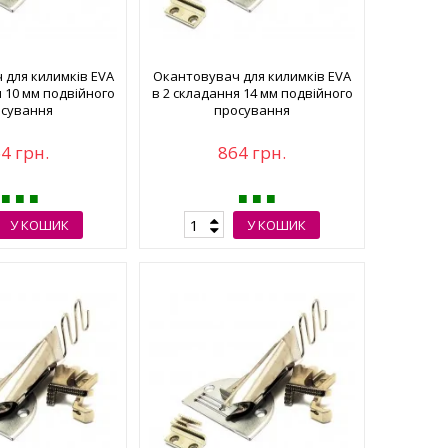
 для килимків EVA
Окантовувач для килимків EVA
я 10 мм подвійного
в 2 складання 14 мм подвійного
сування
просування
4 грн.
864 грн.
У КОШИК
У КОШИК