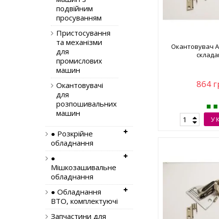
подвійним
просуванням
Пристосування
та механізми
Окантовувач А1
для
склада
промислових
машин
864 г
Окантовувачі
для
розпошивальних
машин
У 
● Розкрійне
обладнання
●
Мішкозашивальне
обладнання
● Обладнання
ВТО, комплектуючі
Запчастини для