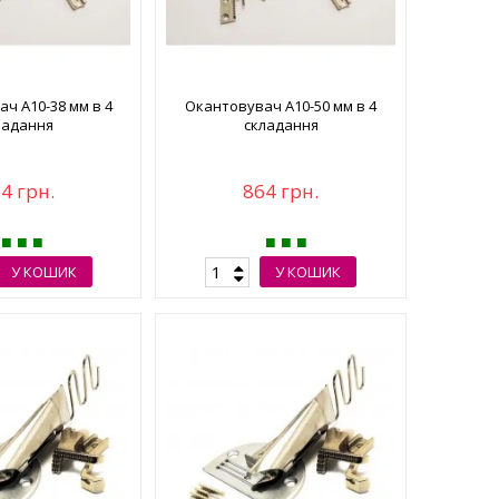
ч А10-38 мм в 4
Окантовувач А10-50 мм в 4
ладання
складання
4 грн.
864 грн.
У КОШИК
У КОШИК