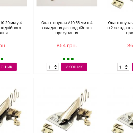
0-20 мм у 4
Окантовувач А10-55 мм в 4
Окантовувач
 подвійного
складання для подвійного
в 2 складанн
ання
просування
про
рн.
864 грн.
86
КОШИК
У КОШИК