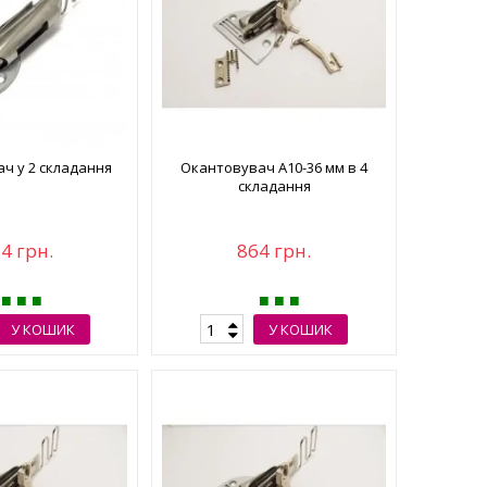
ч у 2 складання
Окантовувач А10-36 мм в 4
складання
4 грн.
864 грн.
У КОШИК
У КОШИК