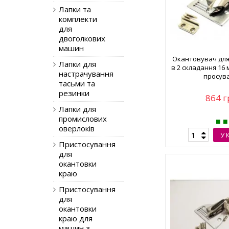
Лапки та
комплекти
для
двоголкових
машин
Окантовувач для
Лапки для
в 2 складання 16
настрачування
просув
тасьми та
резинки
864 г
Лапки для
промислових
оверлоків
У 
Пристосування
для
окантовки
краю
Пристосування
для
окантовки
краю для
машин з