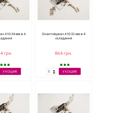
ч А10-34 мм в 4
Окантовувач А10-32 мм в 4
ладання
складання
4 грн.
864 грн.
У КОШИК
У КОШИК