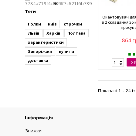
Теги
Окантовувач для
в 2 складання 36
Голки
київ
строчки
просув
Львів
Харків
Полтава
864 г
характеристики
Запоріжжя
купити
доставка
У 
Показані 1 - 24 із
Інформація
Знижки