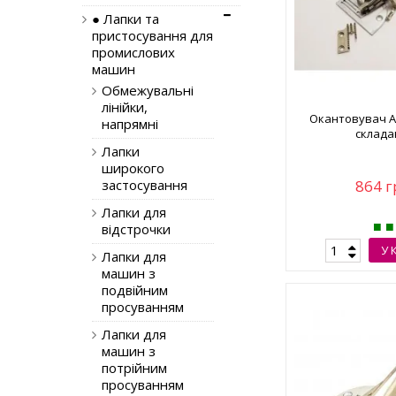
● Лапки та
пристосування для
промислових
машин
Обмежувальні
лінійки,
Окантовувач А1
напрямні
склада
Лапки
широкого
застосування
864 г
Лапки для
відстрочки
У 
Лапки для
машин з
подвійним
просуванням
Лапки для
машин з
потрійним
просуванням