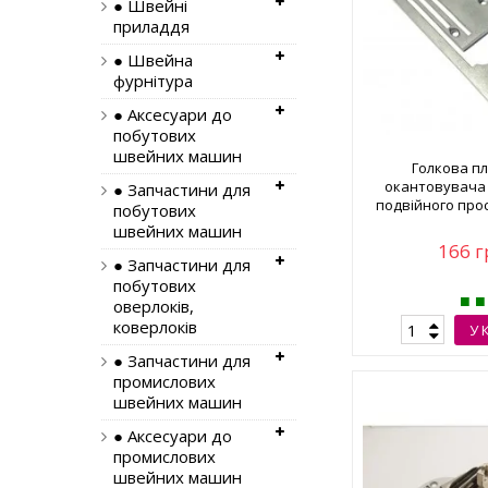
● Швейні
приладдя
● Швейна
фурнітура
● Аксесуари до
побутових
швейних машин
Голкова п
окантовувача
● Запчастини для
подвійного про
побутових
швейних машин
166 г
● Запчастини для
побутових
оверлоків,
коверлоків
У 
● Запчастини для
промислових
швейних машин
● Аксесуари до
промислових
швейних машин