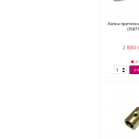
Лапка притискн
(35871
2 880 
У 