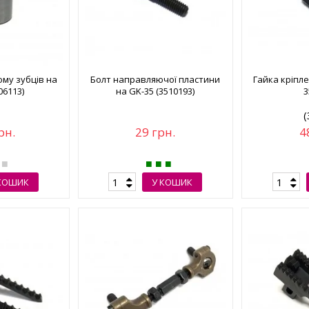
ому зубців на
Болт направляючої пластини
Гайка кріпле
06113)
на GK-35 (3510193)
3
(
рн.
29 грн.
4
КОШИК
У КОШИК