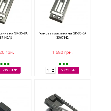
стина на GK-35-8A
Голкова пластина на GK-35-6A
87142AJ)
(3567142)
20 грн.
1 680 грн.
У КОШИК
У КОШИК