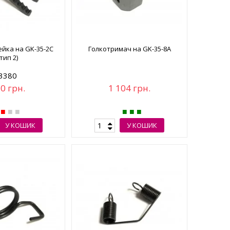
ейка на GK-35-2C
Голкотримач на GK-35-8A
(тип 2)
3380
0 грн.
1 104 грн.
У КОШИК
У КОШИК