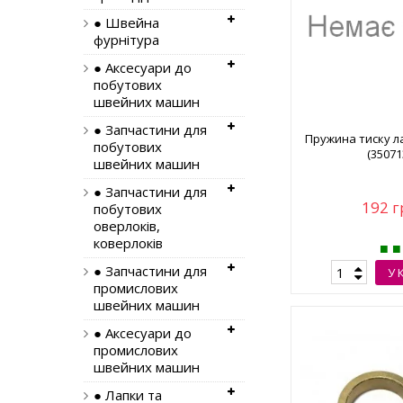
● Швейна
фурнітура
● Аксесуари до
побутових
швейних машин
● Запчастини для
Пружина тиску л
побутових
(35071
швейних машин
● Запчастини для
192 г
побутових
оверлоків,
коверлоків
● Запчастини для
У 
промислових
швейних машин
● Аксесуари до
промислових
швейних машин
● Лапки та