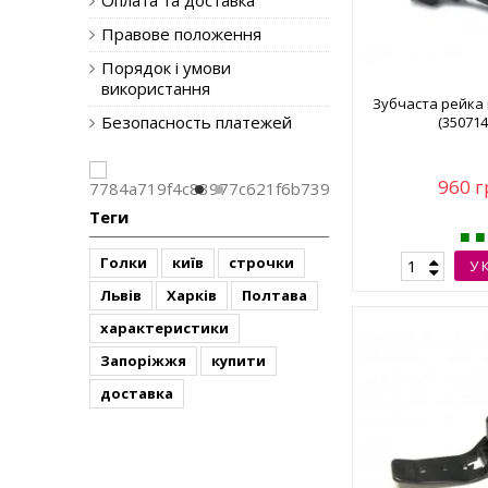
Оплата та доставка
Правове положення
Порядок і умови
використання
Зубчаста рейка 
Безопасность платежей
(350714
960 г
Теги
Голки
київ
строчки
У 
Львів
Харків
Полтава
характеристики
Запоріжжя
купити
доставка