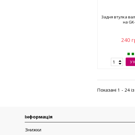
Задня втулка ва
на GK
240 г
У 
Показані 1 - 24 із
Інформація
Знижки