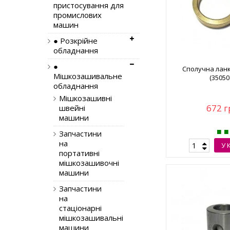
пристосування для
промислових
машин
● Розкрійне
обладнання
●
Сполучна ланк
Мішкозашивальне
(35050
обладнання
Мішкозашивні
672 г
швейні
машини
Запчастини
на
У 
портативні
мішкозашивочні
машини
Запчастини
на
стаціонарні
мішкозашивальні
машини