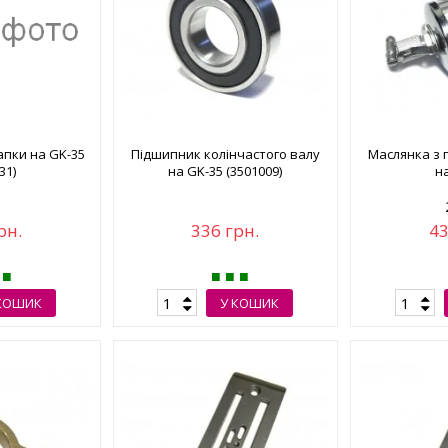
апки на GK-35
Підшипник колінчастого валу
Маслянка з
31)
на GK-35 (3501009)
н
рн.
336 грн.
43
КОШИК
У КОШИК