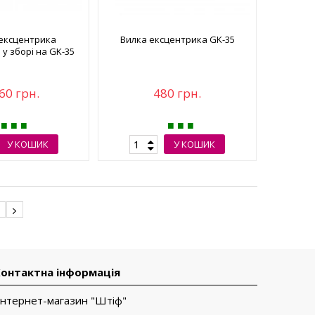
 ексцентрика
Вилка ексцентрика GK-35
у зборі на GK-35
60 грн.
480 грн.
У КОШИК
У КОШИК
2
онтактна інформація
Інтернет-магазин "Штіф"