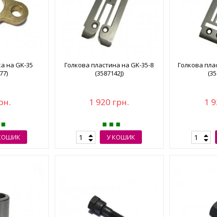
а на GK-35
Голкова пластина на GK-35-8
Голкова пла
77)
(3587142J)
(35
рн.
1 920 грн.
1 9
КОШИК
У КОШИК