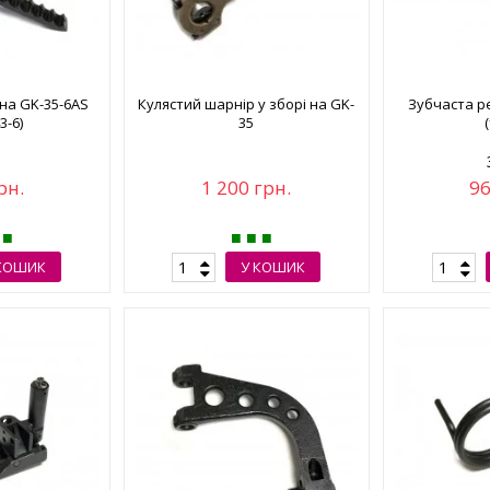
на GK-35-6AS
Кулястий шарнір у зборі на GK-
Зубчаста р
3-6)
35
рн.
1 200 грн.
96
КОШИК
У КОШИК