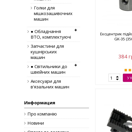
Голки для
мішкозашивочних
машин
● Обладнання
Ексцентрик підй
ВТО, комплектуючі
GK-35 (35
Запчастини для
кушнірських
384 г
машин
● Світильники до
швейних машин
У 
Аксесуари для
в'язальних машин
Информация
Про компанію
Новини