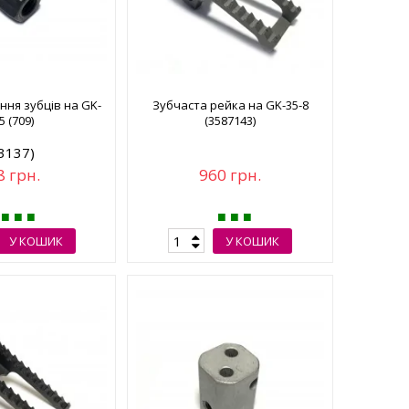
ння зубців на GK-
Зубчаста рейка на GK-35-8
5 (709)
(3587143)
3137)
8 грн.
960 грн.
У КОШИК
У КОШИК