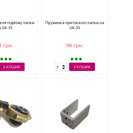
еля підйому лапки
Пружинка притискної лапки на
а GK-35
GK-35
3 грн.
96 грн.
У КОШИК
У КОШИК