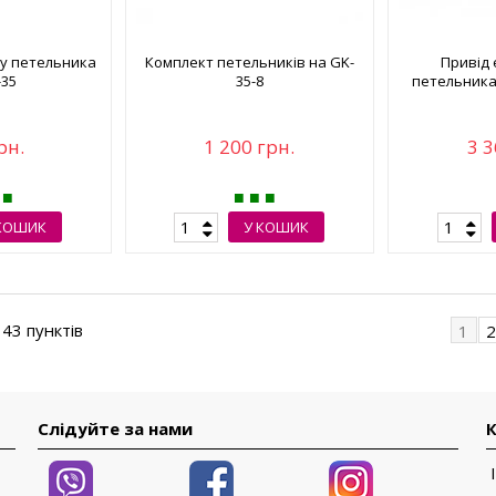
лу петельника
Комплект петельників на GK-
Привід
-35
35-8
петельника 
рн.
1 200 грн.
3 3
КОШИК
У КОШИК
 43 пунктів
1
Слідуйте за нами
К