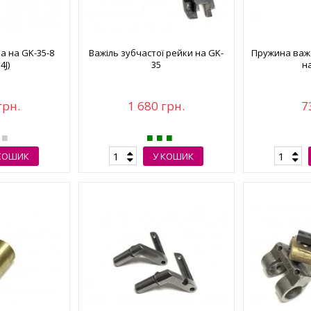
а на GK-35-8
Важіль зубчастої рейки на GK-
Пружина важ
4J)
35
н
грн.
1 680 грн.
7
КОШИК
У КОШИК