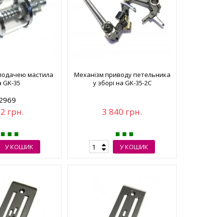
 подачею мастила
Механізм приводу петельника
а GK-35
у зборі на GK-35-2C
2969
2 грн.
3 840 грн.
У КОШИК
У КОШИК