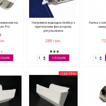
тримачем на
Напрямна відкидна лінійка з
Лапка з л
ver Pro
притискним фіксатором,
овер
регульована
5
рн.
288 грн.
72
КОШИК
У КОШИК
-120 ГРН.