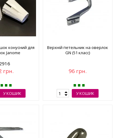
шок конусний для
Верхній петельник на оверлок
ок Janome
GN (51 класс)
2916
2 грн.
96 грн.
У КОШИК
У КОШИК