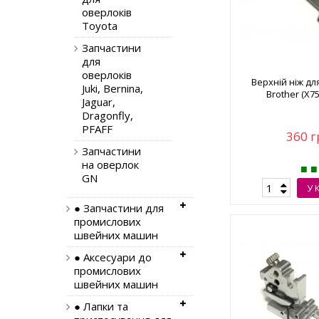
оверлоків
Toyota
Запчастини
для
оверлоків
Верхній ніж дл
Juki, Bernina,
Brother (X7
Jaguar,
Dragonfly,
PFAFF
360 г
Запчастини
на оверлок
GN
У 
● Запчастини для
промислових
швейних машин
● Аксесуари до
промислових
швейних машин
● Лапки та