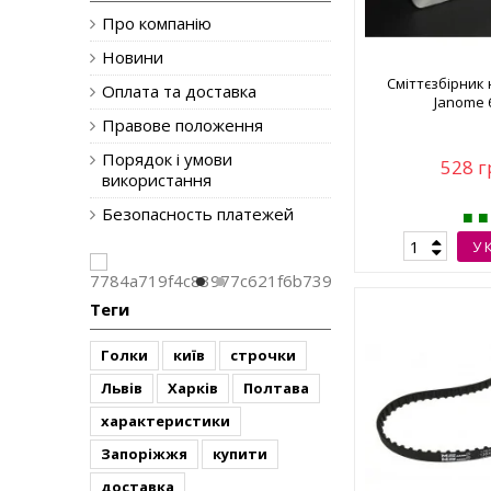
Про компанію
Новини
Сміттєзбірник
Оплата та доставка
Janome 
Правове положення
Порядок і умови
528 г
використання
Безопасность платежей
У 
Теги
Голки
київ
строчки
Львів
Харків
Полтава
характеристики
Запоріжжя
купити
доставка