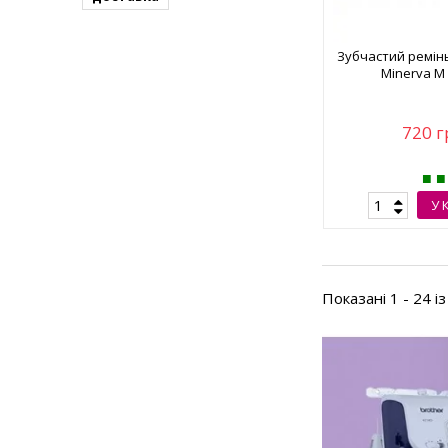
Зубчастий ремін
Minerva M
720 г
У 
Показані 1 - 24 і