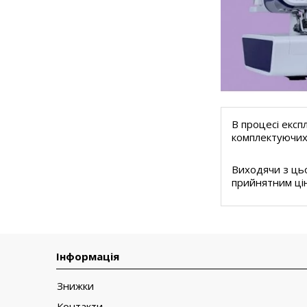
В процесі експ
комплектуючих 
Виходячи з цьо
прийнятним ці
Інформація
Знижки
Контакти