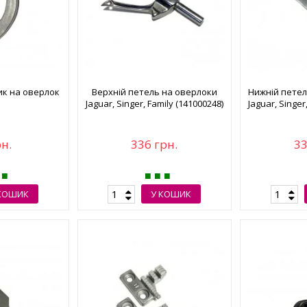
ик на оверлок
Верхній петель на оверлоки
Нижній пете
Jaguar, Singer, Family (141000248)
Jaguar, Singer
рн.
336 грн.
33
КОШИК
У КОШИК