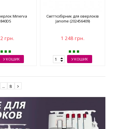
верлок Minerva
Сміттєзбірник для оверлоків
840DS
Janome (202456409)
2 грн.
1 248 грн.
У КОШИК
У КОШИК
...
8