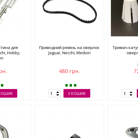
стина для
Приводний ремінь на оверлок
Тримач кату
chi, Hobby,
Jaguar, Necchi, Medion
оверл
on
рн.
480 грн.
7
КОШИК
У КОШИК