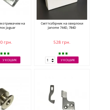
апкотримачем на
Сміттєзбірник на оверлоки
лок Jaguar
Janome 744D, 784D
0 грн.
528 грн.
У КОШИК
У КОШИК