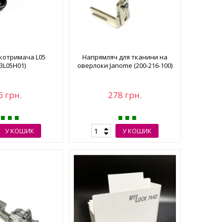
лкотримача L05
Напрямляч для тканини на
3L05H01)
оверлоки Janome (200-216-100)
6 грн.
278 грн.
У КОШИК
У КОШИК