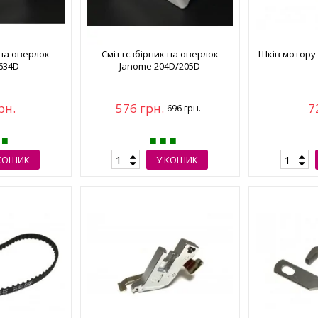
 на оверлок
Сміттєзбірник на оверлок
Шків мотору
634D
Janome 204D/205D
рн.
576 грн.
7
696 грн.
КОШИК
У КОШИК