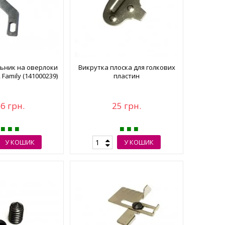
льник на оверлоки
Викрутка плоска для голкових
, Family (141000239)
пластин
6 грн.
25 грн.
У КОШИК
У КОШИК