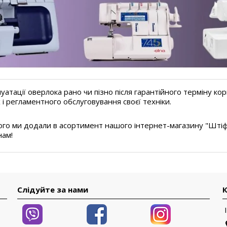
луатації оверлока рано чи пізно після гарантійного терміну ко
і регламентного обслуговування своєї техніки.
го ми додали в асортимент нашого інтернет-магазину "Штіф" 
нам!
Слідуйте за нами
К