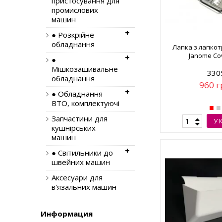
пристосування для
промислових
машин
● Розкрійне
обладнання
Лапка з лапко
Janome Co
●
Мішкозашивальне
330
обладнання
960 г
● Обладнання
ВТО, комплектуючі
Запчастини для
У 
кушнірських
машин
● Світильники до
швейних машин
Аксесуари для
в'язальних машин
Информация