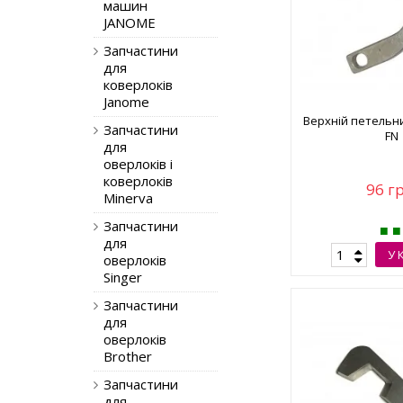
машин
JANOME
Запчастини
для
коверлоків
Janome
Верхній петельн
Запчастини
FN
для
оверлоків і
коверлоків
96 г
Minerva
Запчастини
для
У 
оверлоків
Singer
Запчастини
для
оверлоків
Brother
Запчастини
для