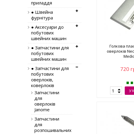
приладдя
● Швейна
фурнітура
● Аксесуари до
побутових
швейних машин
Голкова пла
● Запчастини для
оверлоків Nec
побутових
Medi
швейних машин
● Запчастини для
720 г
побутових
оверлоків,
коверлоків
У 
Запчастини
для
оверлоків
Janome
Запчастини
для
розпошивальних