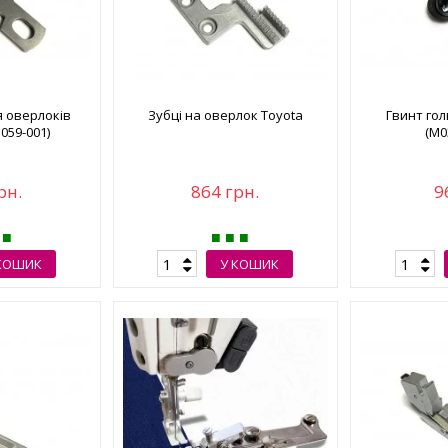
я оверлоків
Зубці на оверлок Toyota
Гвинт го
5059-001)
(M0
рн.
864 грн.
9
КОШИК
У КОШИК