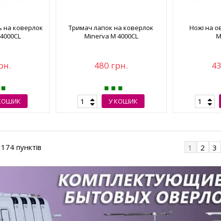
ь на коверлок
Тримач лапок на коверлок
Ножі на о
 4000CL
Minerva M 4000CL
M
рн.
480 грн.
43
КОШИК
У КОШИК
з 174 пунктів
1
2
3