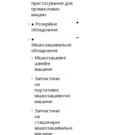
пристосування для
промислових
машин
● Розкрійне
обладнання
●
Мішкозашивальне
обладнання
Мішкозашивні
швейні
машини
Запчастини
на
портативні
мішкозашивочні
машини
Запчастини
на
стаціонарні
мішкозашивальні
машини