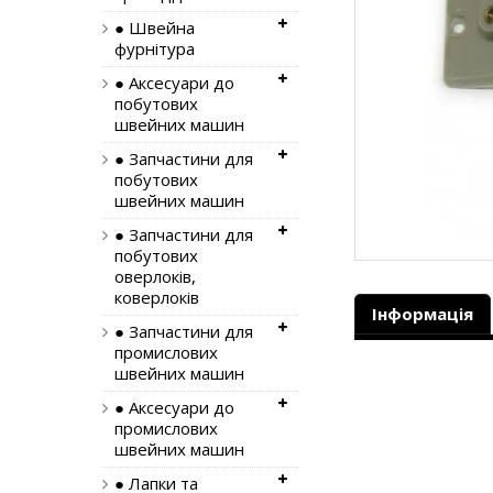
● Швейна
фурнітура
● Аксесуари до
побутових
швейних машин
● Запчастини для
побутових
швейних машин
● Запчастини для
побутових
оверлоків,
коверлоків
Інформація
● Запчастини для
промислових
швейних машин
● Аксесуари до
промислових
швейних машин
● Лапки та