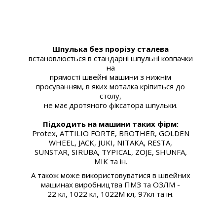
Шпулька без прорізу сталева
встановлюється в стандарні шпульні ковпачки
на
прямості швейні машини з нижнім
просуванням, в яких моталка кріпиться до
столу,
не має дротяного фіксатора шпульки.
Підходить на машини таких фірм:
Protex, ATTILIO FORTE, BROTHER, GOLDEN
WHEEL, JACK, JUKI, NITAKA, RESTA,
SUNSTAR, SIRUBA, TYPICAL, ZOJE, SHUNFA,
MIK та ін.
А також може використовуватися в швейних
машинах виробництва ПМЗ та ОЗЛМ -
22 кл, 1022 кл, 1022М кл, 97кл та ін.