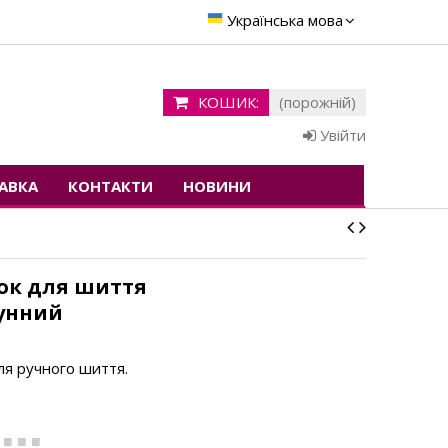
Українська мова
КОШИК:
(порожній)
Увійти
АВКА
КОНТАКТИ
НОВИНИ
ок для шиття
унний
ля ручного шиття.