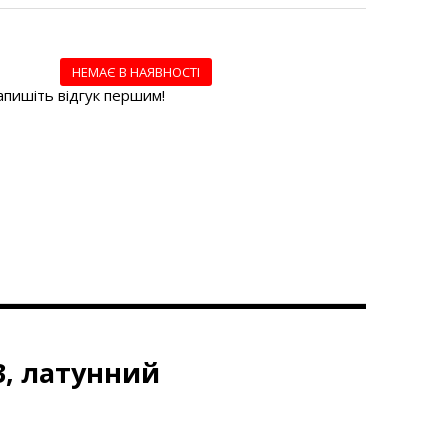
НЕМАЄ В НАЯВНОСТІ
пишіть відгук першим!
, латунний