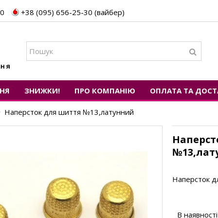
30
+38 (095) 656-25-30 (вайбер)
НЯ
ЗНИЖКИ!
ПРО КОМПАНІЮ
ОПЛАТА ТА ДОСТ
Наперсток для шиття №13,латунний
Наперст
№13,лат
Наперсток д
В наявності