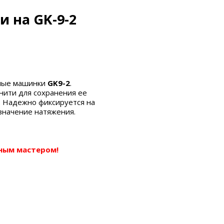
 на GK-9-2
ные машинки
GK9-2
.
нити для сохранения ее
. Н
адежно фиксируется на
 значение натяжения.
ным мастером!