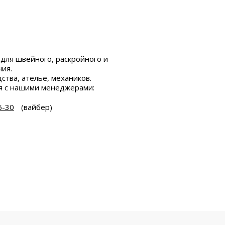
для швейного, раскройного и
ия.
ства, ателье, механиков.
я с нашими менеджерами:
5-30
(вайбер)