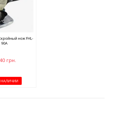
скройный нож FHL-
90A
40 грн.
В НАЛИЧИИ