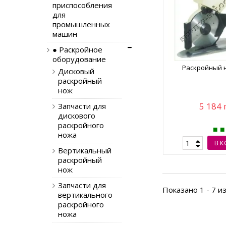
приспособления
для
промышленных
машин
● Раскройное
оборудование
Раскройный н
Дисковый
раскройный
нож
5 184 
Запчасти для
дискового
раскройного
ножа
В 
Вертикальный
раскройный
нож
Запчасти для
Показано 1 - 7 и
вертикального
раскройного
ножа