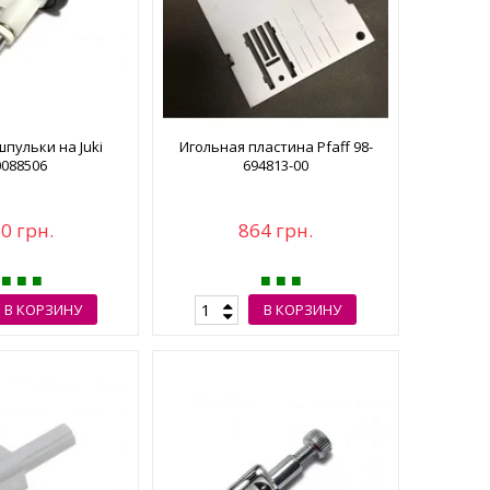
пульки на Juki
Игольная пластина Pfaff 98-
0088506
694813-00
0 грн.
864 грн.
В КОРЗИНУ
В КОРЗИНУ