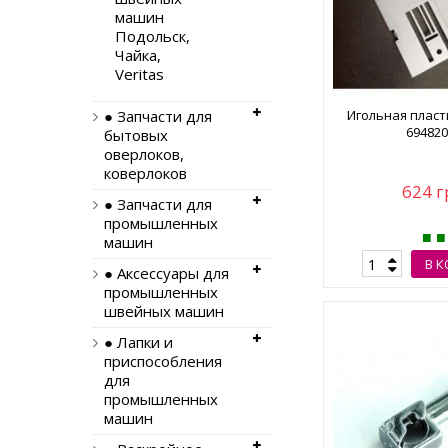
машин
Подольск,
Чайка,
Veritas
Игольная пласти
● Запчасти для
694820
бытовых
оверлоков,
коверлоков
624 г
● Запчасти для
промышленных
машин
В 
● Аксессуары для
промышленных
швейных машин
● Лапки и
приспособления
для
промышленных
машин