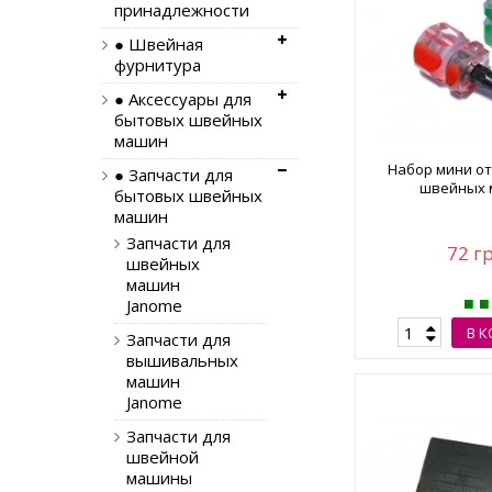
принадлежности
● Швейная
фурнитура
● Аксессуары для
бытовых швейных
машин
Набор мини от
● Запчасти для
швейных
бытовых швейных
машин
Запчасти для
72 г
швейных
машин
Janome
В 
Запчасти для
вышивальных
машин
Janome
Запчасти для
швейной
машины