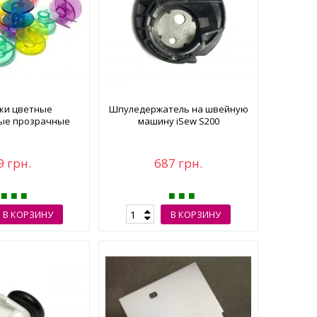
ки цветные
Шпуледержатель на швейную
ые прозрачные
машину iSew S200
9 грн.
687 грн.
В КОРЗИНУ
В КОРЗИНУ