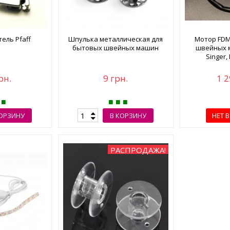
ель Pfaff
Шпулька металлическая для
Мотор FDM 
бытовых швейных машин
швейных м
Singer, 
рн.
9 грн.
1 2
КОРЗИНУ
В КОРЗИНУ
НЕТ 
РАСПРОДАЖА!