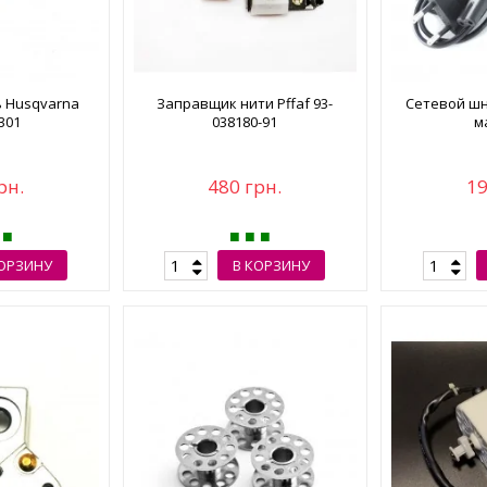
 Husqvarna
Заправщик нити Pffaf 93-
Сетевой шн
301
038180-91
м
рн.
480 грн.
19
КОРЗИНУ
В КОРЗИНУ