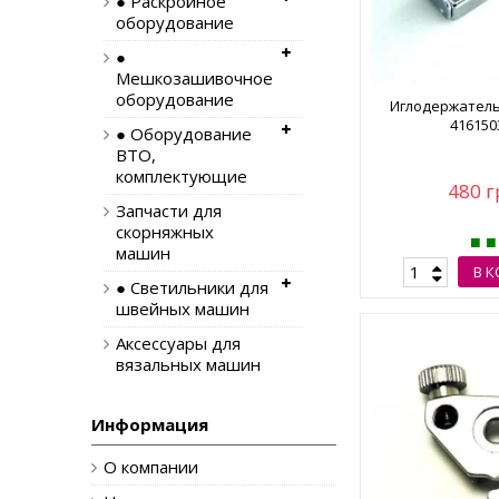
● Раскройное
оборудование
●
Мешкозашивочное
оборудование
Иглодержатель
416150
● Оборудование
ВТО,
комплектующие
480 г
Запчасти для
скорняжных
машин
В 
● Светильники для
швейных машин
Аксессуары для
вязальных машин
Информация
О компании