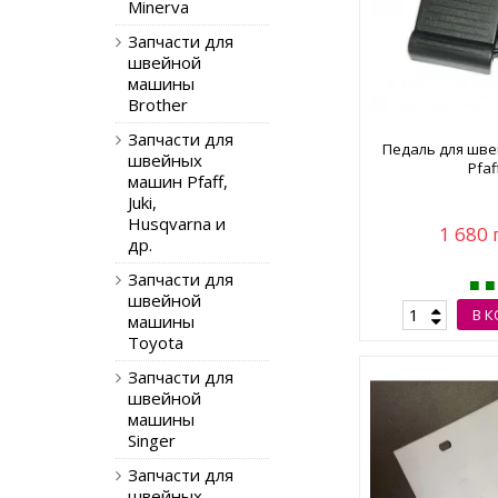
Minerva
Запчасти для
швейной
машины
Brother
Запчасти для
Педаль для шв
швейных
Pfaf
машин Pfaff,
Juki,
Husqvarna и
1 680 
др.
Запчасти для
швейной
В 
машины
Toyota
Запчасти для
швейной
машины
Singer
Запчасти для
швейных