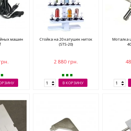
ейных машин
Стойка на 20 катушек ниток
Моталка ш
f
(STS-20)
4
грн.
2 880 грн.
48
КОРЗИНУ
В КОРЗИНУ