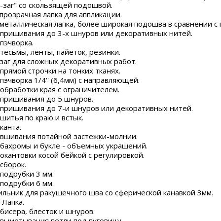
г-заг" со скользящей подошвой.
прозрачная лапка для аппликации.
металлическая лапка, более широкая подошва в сравнении с 
 пришивания до 3-х шнуров или декоративных нитей.
пэчворка.
 тесьмы, ленты, пайеток, резинки.
-заг для сложных декоративных работ.
 прямой строчки на тонких тканях.
пэчворка 1/4'' (6,4мм) с направляющей.
 обработки края с ограничителем.
 пришивания до 5 шнуров.
 пришивания до 7-и шнуров или декоративных нитей.
 шитья по краю и встык.
канта.
 вшивания потайной застежки-молнии.
 бахромы и букле - объемных украшений.
 окантовки косой бейкой с регулировкой.
сборок.
 подрубки 3 мм.
 подрубки 6 мм.
ильник для ракушечного шва со сферической канавкой 3мм.
 Лапка.
 бисера, блесток и шнуров.
 выметывания петли под пуговицу.