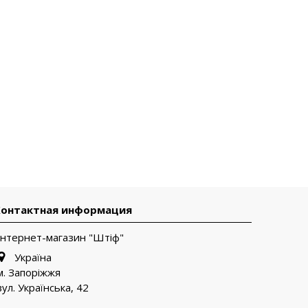
Контактная информация
Інтернет-магазин "Штіф"
Україна
м. Запоріжжя
вул. Українська, 42