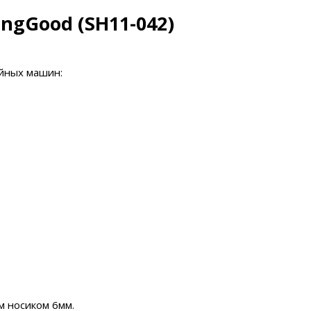
gGood (SH11-042)
йных машин:
м носиком 6мм.