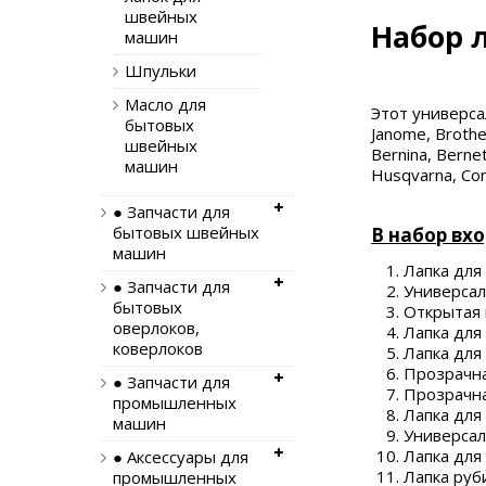
швейных
Набор 
машин
Шпульки
Масло для
Этот универс
бытовых
Janome, Brother
швейных
Bernina, Berne
машин
Husqvarna, Com
● Запчасти для
бытовых швейных
В набор вх
машин
Лапка для
● Запчасти для
Универсал
бытовых
Открытая 
оверлоков,
Лапка для
коверлоков
Лапка для
Прозрачна
● Запчасти для
Прозрачна
промышленных
Лапка для
машин
Универсал
Лапка для
● Аксессуары для
Лапка руб
промышленных