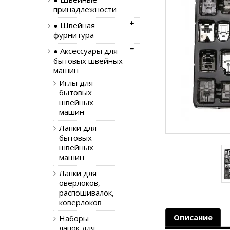
принадлежности
● Швейная
фурнитура
● Аксессуары для
бытовых швейных
машин
Иглы для
бытовых
швейных
машин
Лапки для
бытовых
швейных
машин
Лапки для
оверлоков,
распошивалок,
коверлоков
Описание
Наборы
лапок для