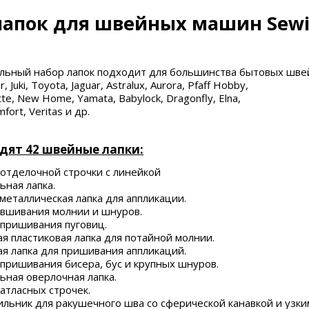
лапок для швейных машин Sewin
альный набор лапок подходит для большинства бытовых шве
, Juki, Toyota, Jaguar, Astralux, Aurora, Pfaff Hobby,
tte, New Home, Yamata, Babylock, Dragonfly, Elna,
fort, Veritas и др.
одят 42 швейные лапки:
 отделочной строчки с линейкой
ьная лапка.
металлическая лапка для аппликации.
 вшивания молнии и шнуров.
 пришивания пуговиц.
я пластиковая лапка для потайной молнии.
я лапка для пришивания аппликаций.
 пришивания бисера, бус и крупных шнуров.
ьная оверлочная лапка.
 атласных строчек.
ильник для ракушечного шва со сферической канавкой и узки