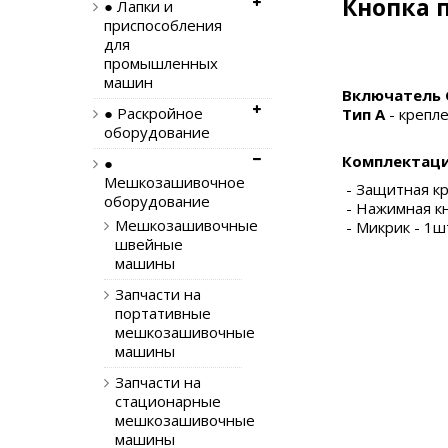
Кнопка 
● Лапки и
приспособления
для
промышленных
машин
Включатель 
● Раскройное
Тип A
- крепл
оборудование
Комплектаци
●
Мешкозашивочное
- Защитная кр
оборудование
- Нажимная кн
Мешкозашивочные
- Микрик - 1ш
швейные
машины
Запчасти на
портативные
мешкозашивочные
машины
Запчасти на
стационарные
мешкозашивочные
машины