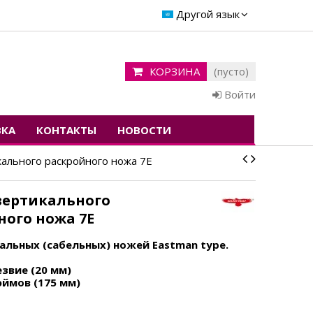
Другой язык
КОРЗИНА
(пусто)
Войти
ВКА
КОНТАКТЫ
НОВОСТИ
ального раскройного ножа 7E
вертикального
ного ножа 7E
альных (сабельных) ножей Eastman type.
звие (20 мм)
юймов (175 мм)