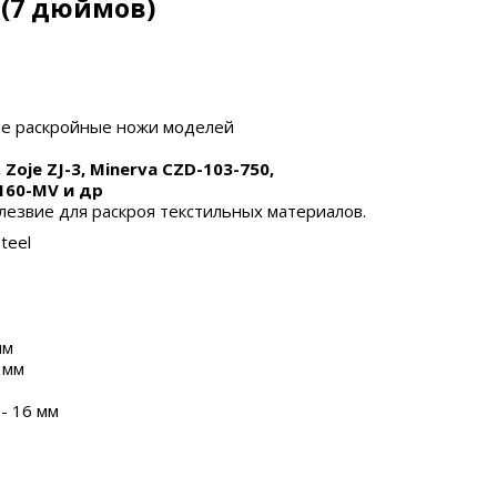
(7 дюймов)
ые раскройные ножи
моделей
, Zoje ZJ-3, Minerva CZD-103-750,
D160-MV и др
 лезвие для
раскроя текстильных материалов.
Steel
мм
 мм
- 16 мм