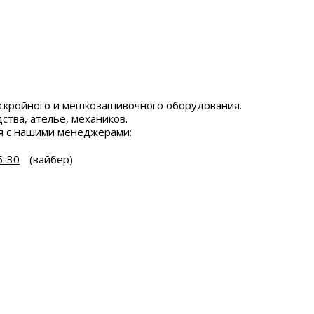
скройного и мешкозашивочного оборудования.
ства, ателье, механиков.
я с нашими менеджерами:
5-30
(вайбер)