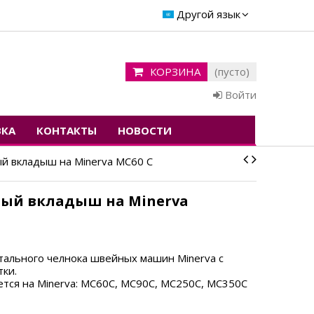
Другой язык
КОРЗИНА
(пусто)
Войти
ВКА
КОНТАКТЫ
НОВОСТИ
й вкладыш на Minerva MC60 C
ый вкладыш на Minerva
тального челнока
швейных машин Minerva с
тки.
тся на Minerva:
MC60C, MC90C, MC250C, MC350C