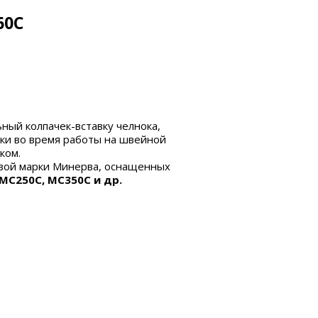
60C
ьный колпачек-
вставку челнока,
ки
во время работы на швейной
оком.
овой марки Минерва, оснащенных
 MC250C, MC350C и др.