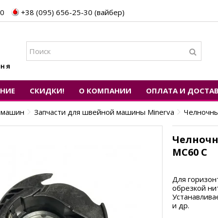
30
+38 (095) 656-25-30 (вайбер)
ЕНИЕ
СКИДКИ!
О КОМПАНИИ
ОПЛАТА И ДОСТА
х машин
Запчасти для швейной машины Minerva
Челночны
Челночн
MC60 C
Для горизон
обрезкой ни
Устанавливае
и др.