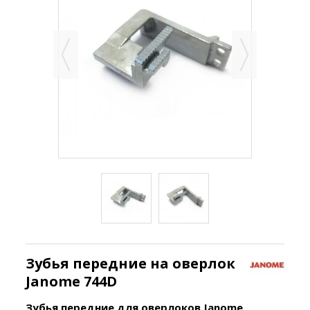
Зубья передние на оверлок
Janome 744D
Зубья передние для оверлоков Janome