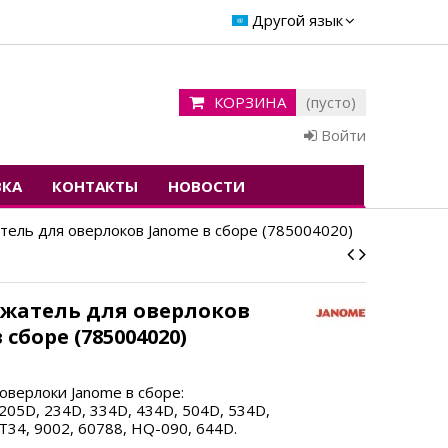
Другой язык
КОРЗИНА
(пусто)
Войти
ВКА
КОНТАКТЫ
НОВОСТИ
ель для оверлоков Janome в сборе (785004020)
жатель для оверлоков
 сборе (785004020)
оверлоки Janome в сборе:
205D, 234D, 334D, 434D, 504D, 534D,
T34, 9002, 60788, HQ-090, 644D.