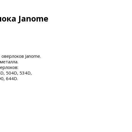
лока Janome
 оверлоков Janome.
металла.
ерлоков:
D, 504D, 534D,
0, 644D.