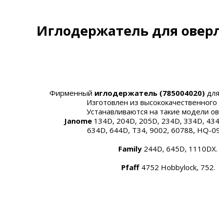
Иглодержатель для овер
Фирменный
иглодержатель
(785004020)
для
Изготовлен из высококачественного 
Устанавливаются на такие модели ов
Janome
134D, 204D, 205D, 234D, 334D, 434
634D, 644D, T34, 9002, 60788, HQ-09
Family
244D, 645D, 1110DX.
Pfaff
4752 Hobbylock, 752.