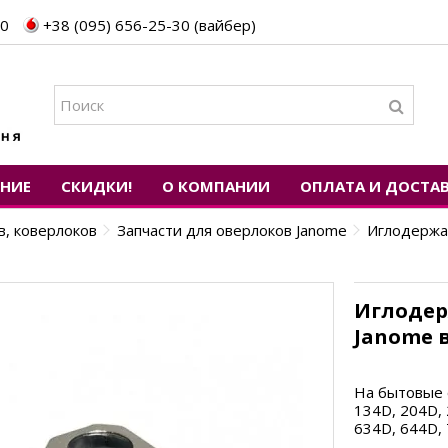
30
+38 (095) 656-25-30 (вайбер)
ЕНИЕ
СКИДКИ!
О КОМПАНИИ
ОПЛАТА И ДОСТА
в, коверлоков
Запчасти для оверлоков Janome
Иглодержат
Иглодер
Janome в
На бытовые 
134D, 204D, 
634D, 644D, 