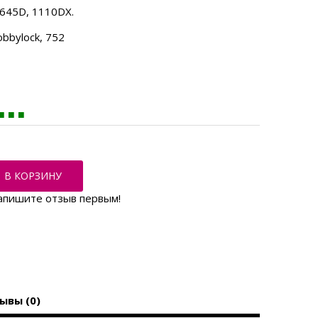
 645D, 1110DX.
obbylock, 752
В КОРЗИНУ
апишите отзыв первым!
ывы (0)