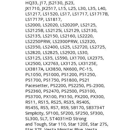
HQ33, J17, JS2130, JS23,
JX1710, JX2517, L15, L25, L30, L35, L40,
LS1217, LS1520, LS17, LS1717, LS1717B,
LS1717P, LS1817,
LS2000, LS2020, LS2020P, LS2125,
LS2125B, LS2125i, LS2129, LS2130,
LS2135, LS2150, LS2160, LS2220,
LS2250PRW, LS2300PRW, LS2320,
LS2350, LS2400, LS25, LS2720, LS2725,
LS2820, LS2825, LS2920, LS30,
LS3125, LS35, LS590, LX1700, LX2375,
LX2500, LX2763, LX3125, LX3125E,
LX3817A, LX3850, NX600, PC-15,
PL1050, PS1000, PS1200, PS1250,
PS1700, PS1750, PS1800, PS21
Pacesetter, PS2200, PS2250, PS-2300,
PS2360, PS2470, PS2500, PS3100,
PS3700, PX100, PX150, PX200, PX300,
RS11, RS15, RS25, RS35, RS40S,
RS45S, RS5, RS7, RS9, SB170, SB3734T
Simplicity, SF100, SF200, SF250, SF300,
SL300, SL7, ST4031HD Strong
and Tough, Star 110, Star 120E, Star 27S,
Star 37S, Vesta Ministar Blue, Vesta