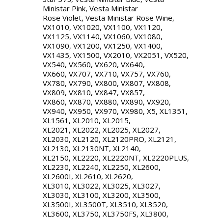
Ministar Pink, Vesta Ministar
Rose Violet, Vesta Ministar Rose Wine,
VX1010, VX1020, VX1100, VX1120,
VX1125, VX1140, VX1060, VX1080,
VX1090, VX1200, VX1250, VX1400,
VX1435, VX1500, VX2010, VX2051, VX520,
VX540, VX560, VX620, VX640,
VX660, VX707, VX710, VX757, VX760,
VX780, VX790, VX800, VX807, VX808,
VX809, VX810, VX847, VX857,
VX860, VX870, VX880, VX890, VX920,
VX940, VX950, VX970, VX980, X5, XL1351,
XL1561, XL2010, XL2015,
XL2021, XL2022, XL2025, XL2027,
XL2030, XL2120, XL2120PRO, XL2121,
XL2130, XL2130NT, XL2140,
XL2150, XL2220, XL2220NT, XL2220PLUS,
XL2230, XL2240, XL2250, XL2600,
XL2600I, XL2610, XL2620,
XL3010, XL3022, XL3025, XL3027,
XL3030, XL3100, XL3200, XL3500,
XL3500I, XL3500T, XL3510, XL3520,
XL3600, XL3750, XL3750FS, XL3800,