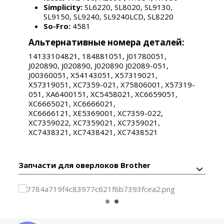
Simplicity:
SL6220, SL8020, SL9130,
SL9150, SL9240, SL9240LCD, SL8220
So-Fro:
4581
Альтернативные номера деталей:
14133104821, 184881051, J01780051,
J020890, J020890, J020890 J02089-051,
J00360051, X54143051, X57319021,
X57319051, XC7359-021, X75806001, X57319-
051, XA6400151, XC5458021, XC6659051,
XC6665021, XC6666021,
XC6666121, XE5369001, XC7359-022,
XC7359022, XC7359021, XC7359021,
XC7438321, XC7438421, XC7438521
Запчасти для оверлоков Brother