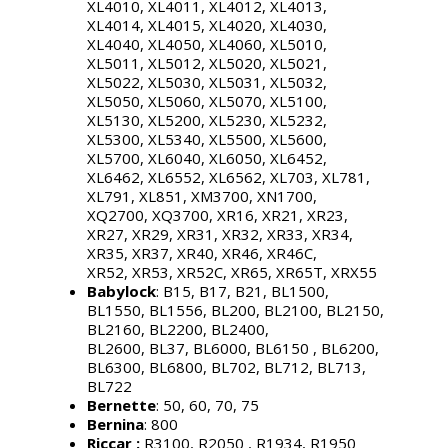
XL4010, XL4011, XL4012, XL4013,
XL4014, XL4015, XL4020, XL4030,
XL4040, XL4050, XL4060, XL5010,
XL5011, XL5012, XL5020, XL5021,
XL5022, XL5030, XL5031, XL5032,
XL5050, XL5060, XL5070, XL5100,
XL5130, XL5200, XL5230, XL5232,
XL5300, XL5340, XL5500, XL5600,
XL5700, XL6040, XL6050, XL6452,
XL6462, XL6552, XL6562, XL703, XL781,
XL791, XL851, XM3700, XN1700,
XQ2700, XQ3700, XR16, XR21, XR23,
XR27, XR29, XR31, XR32, XR33, XR34,
XR35, XR37, XR40, XR46, XR46C,
XR52, XR53, XR52C, XR65, XR65T, XRX55
Babylock
: B15, B17, B21, BL1500,
BL1550, BL1556, BL200, BL2100, BL2150,
BL2160, BL2200, BL2400,
BL2600, BL37, BL6000, BL6150 , BL6200,
BL6300, BL6800, BL702, BL712, BL713,
BL722
Bernette
: 50, 60, 70, 75
Bernina
: 800
Riccar :
R3100, R2050 , R1934, R1950