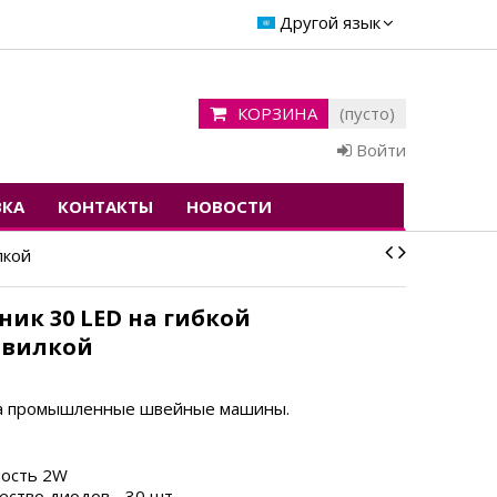
Другой язык
КОРЗИНА
(пусто)
Войти
ВКА
КОНТАКТЫ
НОВОСТИ
лкой
ник 30 LED на гибкой
с вилкой
на промышленные швейные машины.
ость 2W
ество диодов - 30 шт.