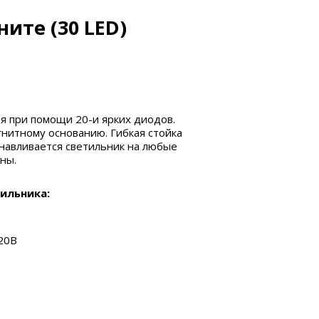
ите (30 LED)
я при помощи 20-и ярких диодов.
гнитному основанию. Гибкая стойка
анавливается светильник
на любые
ны.
ильника:
220В