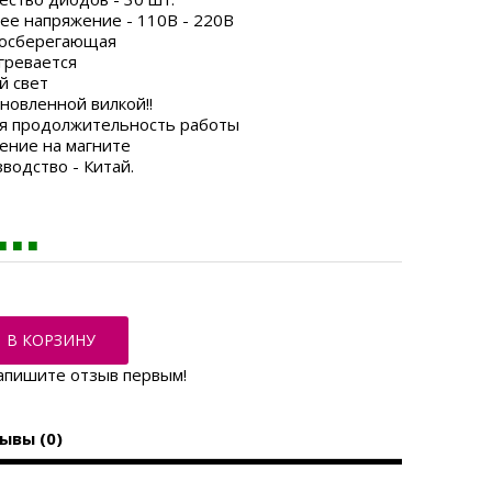
ее напряжение - 110В - 220В
госберегающая
гревается
й свет
ановленной вилкой!!
я продолжительность работы
ение на магните
водство - Китай.
В КОРЗИНУ
апишите отзыв первым!
ывы (0)