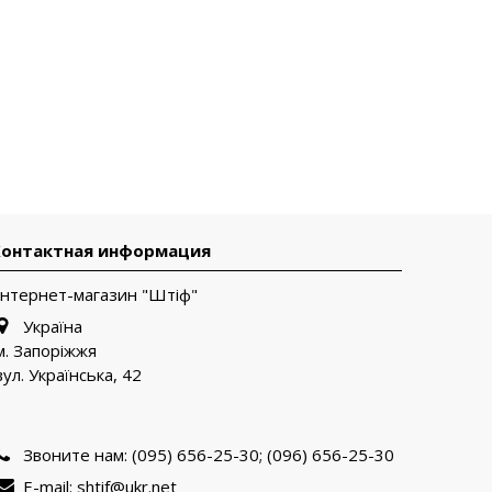
Контактная информация
Інтернет-магазин "Штіф"
Україна
м. Запоріжжя
вул. Українська, 42
Звоните нам:
(095) 656-25-30; (096) 656-25-30
E-mail:
shtif@ukr.net