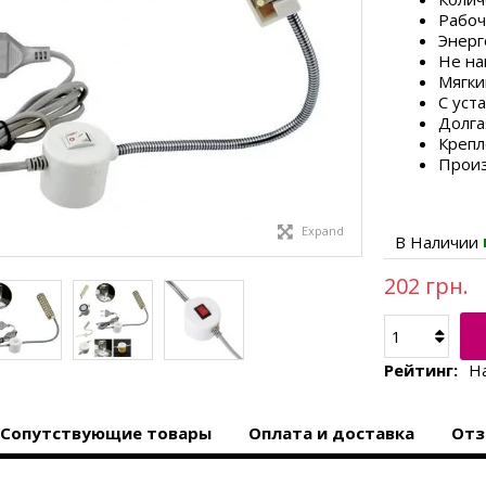
Рабоч
Энер
Не на
Мягки
С уст
Долга
Крепл
Произ
Expand
В Наличии
202 грн.
Рейтинг:
Н
Сопутствующие товары
Оплата и доставка
Отз