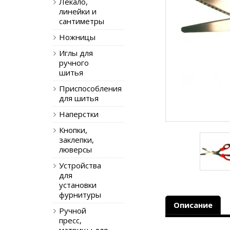
Лекало,
линейки и
сантиметры
Ножницы
Иглы для
ручного
шитья
Приспособления
для шитья
Наперстки
Кнопки,
заклепки,
люверсы
Устройства
для
установки
фурнитуры
Описание
Ручной
пресс,