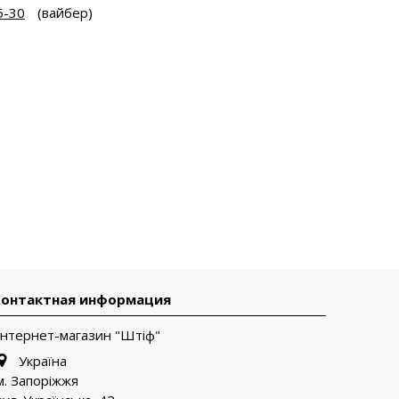
5-30
(вайбер)
Контактная информация
Інтернет-магазин "Штіф"
Україна
м. Запоріжжя