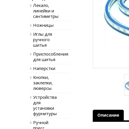
Лекало,
линейки и
сантиметры
Ножницы
Иглы для
ручного
шитья
Приспособления
для шитья
Наперстки
Кнопки,
заклепки,
люверсы
Устройства
для
установки
фурнитуры
Описание
Ручной
пресс,