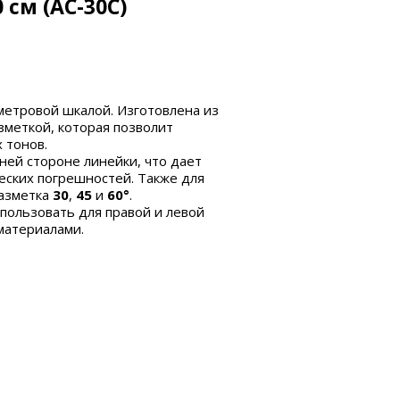
cм (AC-30C)
метровой шкалой. Изготовлена из
зметкой, которая позволит
х тонов.
ней стороне линейки, что дает
еских погрешностей. Также для
разметка
30
,
45
и
60°
.
пользовать для правой и левой
материалами.