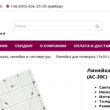
30
+38 (095) 656-25-30 (вайбер)
ЕНИЕ
СКИДКИ!
О КОМПАНИИ
ОПЛАТА И ДОСТА
кало, линейки и сантиметры
Линейка для пэчворка 15х30 c
Линейка
(AC-30C)
Сант
Неск
Мате
Толщ
Разме