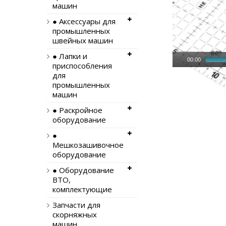
машин
● Аксессуары для
промышленных
швейных машин
● Лапки и
00:00
приспособления
для
промышленных
машин
● Раскройное
оборудование
●
Мешкозашивочное
Большой ассо
оборудование
● Оборудование
ВТО,
комплектующие
Запчасти для
скорняжных
машин