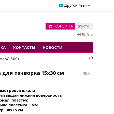
Другой язык
КОРЗИНА
(пусто)
Войти
ВКА
КОНТАКТЫ
НОВОСТИ
м (AC-30C)
 для пэчворка 15х30 cм
иметровая шкала
ользящая нижняя поверхность
риал: пластик
ина пластика 3 мм
р: 30х15 см