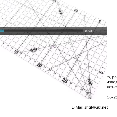
00:31
ртимент комплектующих и приспособлений для швейного, ра
Помощь в подборе запчастей для швейного производ
По всем интересующих вопросах вы можете связатьс
Тел.
(096) 656-25-30
(095) 656-2
E-Mail:
shtif@ukr.net