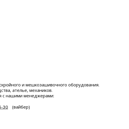
скройного и мешкозашивочного оборудования.
ства, ателье, механиков.
я с нашими менеджерами:
5-30
(вайбер)