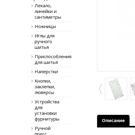
Лекало,
линейки и
сантиметры
Ножницы
Иглы для
ручного
шитья
Приспособления
для шитья
Наперстки
Кнопки,
заклепки,
люверсы
Устройства
для
установки
фурнитуры
Описание
Ручной
пресс,