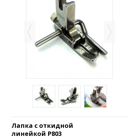
Лапка с откидной
линейкой P803