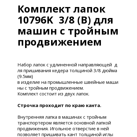
Комплект лапок
10796K 3/8 (В) для
машин с тройным
продвижением
Набор
лапок
с
удлиненной
направляющей
д
ля
пришивания
кедера
толщиной
3
/8
дюйма
(9.5
мм
)
в
изделие
на
промышленные
швейные
маши
ны
с
тройным
продвижением
.
Комплект
состоит
из
двух
лапок
.
Строчка проходит по краю канта.
Внутренняя лапка
в машинах
с тройным
транспортером является основной лапкой
продвижения.
Игольное отверстие в ней
позволяет пришивать кант толщиной иглы