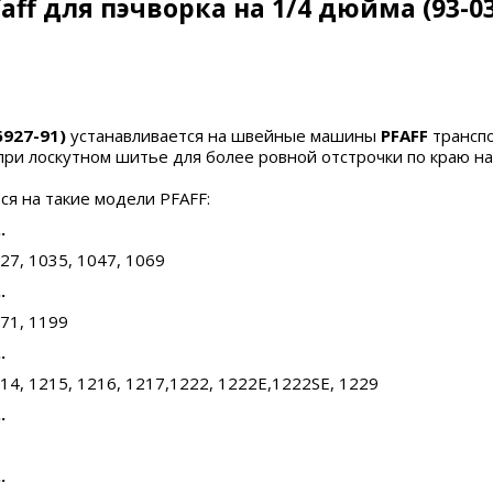
aff для пэчворка на 1/4 дюйма (93-03
6927-91)
устанавливается на швейные машины
PFAFF
трансп
ри лоскутном шитье для более ровной отстрочки по краю н
ся на такие модели PFAFF:
.
27, 1035, 1047, 1069
.
171, 1199
.
214, 1215, 1216, 1217,1222, 1222E,1222SE, 1229
.
.