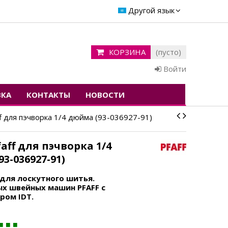
Другой язык
КОРЗИНА
(пусто)
Войти
ВКА
КОНТАКТЫ
НОВОСТИ
ff для пэчворка 1/4 дюйма (93-036927-91)
aff для пэчворка 1/4
3-036927-91)
 для лоскутного шитья.
х швейных машин PFAFF с
ром IDT.