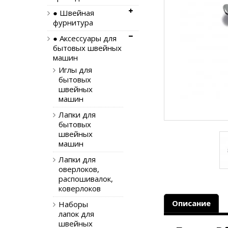
● Швейная
фурнитура
● Аксессуары для
бытовых швейных
машин
Иглы для
бытовых
швейных
машин
Лапки для
бытовых
швейных
машин
Лапки для
оверлоков,
распошивалок,
коверлоков
Описание
Наборы
лапок для
швейных