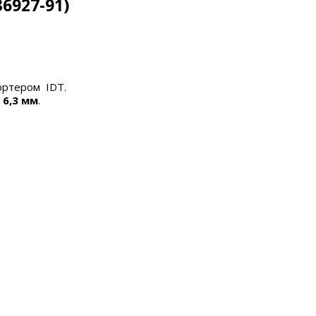
6927-91)
ортером IDT.
а
6,3 мм
.