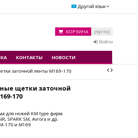
Другой язык
КОРЗИНА
(пусто)
Войти
ВКА
КОНТАКТЫ
НОВОСТИ
тки заточной ленты M169-170
ные щетки заточной
169-170
ма для ножей KM type фирм:
R, SPARK SM, Avrora и др.
 M-170 и M169