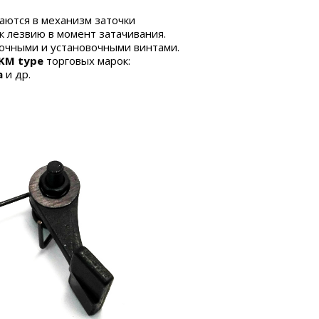
аются в механизм заточки
к лезвию в момент затачивания.
вочными и установочными винтами.
KM type
торговых марок:
a
и др.