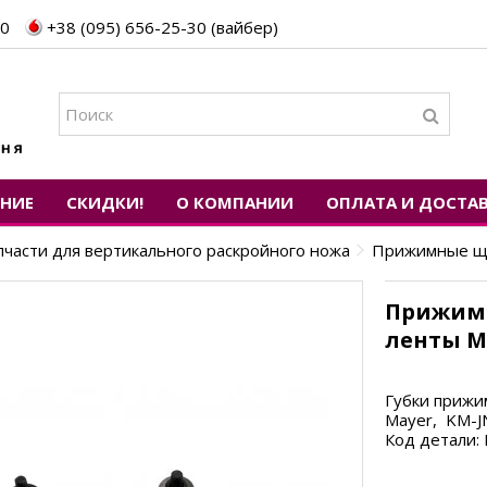
30
+38 (095) 656-25-30 (вайбер)
ЕНИЕ
СКИДКИ!
О КОМПАНИИ
ОПЛАТА И ДОСТА
пчасти для вертикального раскройного ножа
Прижимные ще
Прижим
ленты M
Губки прижи
Mayer, KM-JN
Код детали: