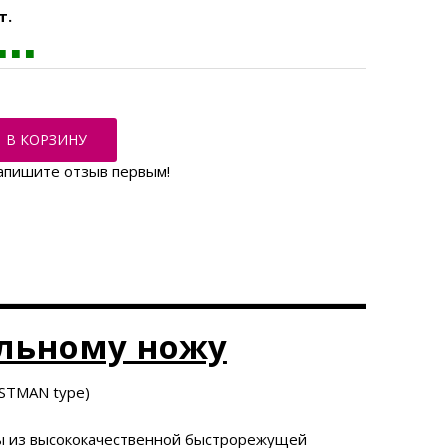
т.
В КОРЗИНУ
апишите отзыв первым!
ельному ножу
ASTMAN type)
ы из высококачественной быстрорежущей