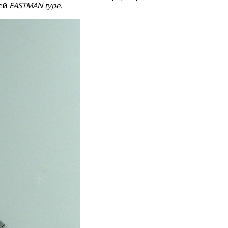
жей
EASTMAN type.