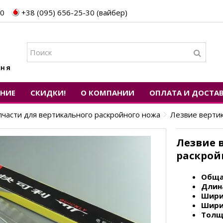
30
+38 (095) 656-25-30 (вайбер)
ЕНИЕ
СКИДКИ!
О КОМПАНИИ
ОПЛАТА И ДОСТА
пчасти для вертикального раскройного ножа
Лезвие вертик
Лезвие 
раскрой
Обща
Длин
Ширин
Ширин
Толщи