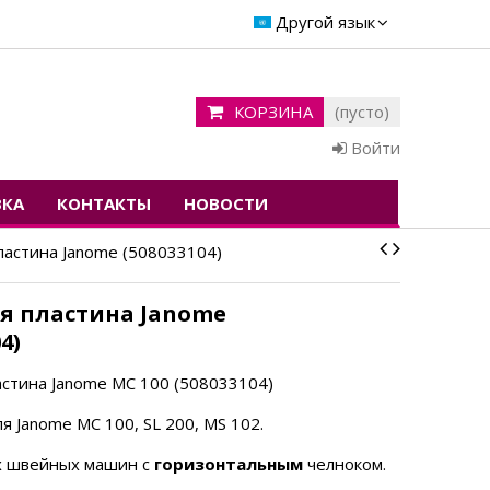
Другой язык
КОРЗИНА
(пусто)
Войти
ВКА
КОНТАКТЫ
НОВОСТИ
ластина Janome (508033104)
я пластина Janome
4)
астина Janome MC 100 (508033104)
 Janome MC 100, SL 200, MS 102.
х швейных машин с
горизонтальным
челноком.