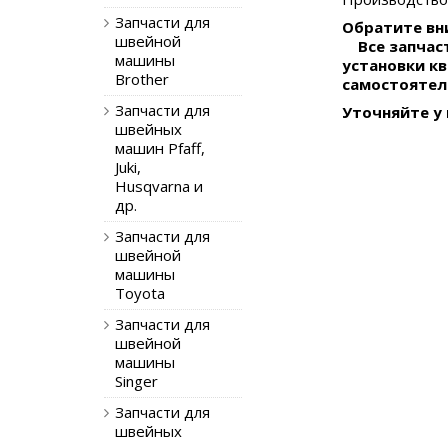
Запчасти для
Обратите вни
швейной
Все запчаст
машины
установки к
Brother
самостоятел
Запчасти для
Уточняйте у
швейных
машин Pfaff,
Juki,
Husqvarna и
др.
Запчасти для
швейной
машины
Toyota
Запчасти для
швейной
машины
Singer
Запчасти для
швейных