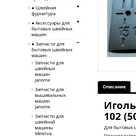
● Швейная
фурнитура
● Аксессуары для
бытовых швейных
машин
● Запчасти для
бытовых швейных
машин
Запчасти для
швейных
машин
Janome
Описание
Запчасти для
вышивальных
машин
Иголь
Janome
102 (5
Запчасти для
швейной
Для бытовых ш
машины
Minerva
Производство