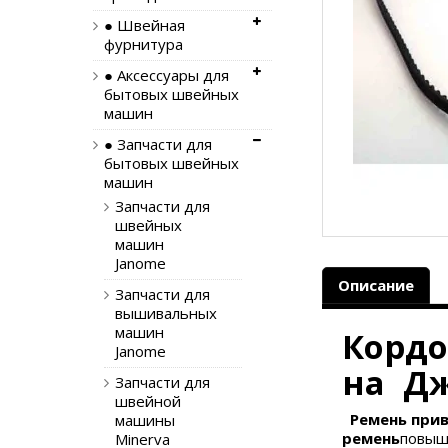
● Швейная
фурнитура
● Аксессуары для
бытовых швейных
машин
● Запчасти для
бытовых швейных
машин
Запчасти для
швейных
машин
Janome
Описание
Запчасти для
вышивальных
машин
Кордо
Janome
на Дж
Запчасти для
швейной
Ремень при
машины
ремень
повыш
Minerva