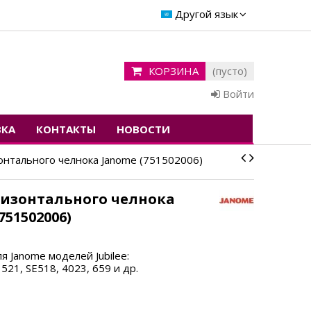
Другой язык
КОРЗИНА
(пусто)
Войти
ВКА
КОНТАКТЫ
НОВОСТИ
онтального челнока Janome (751502006)
ризонтального челнока
751502006)
я Janome моделей Jubilee:
 521, SE518, 4023, 659 и др.