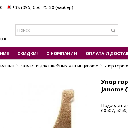
30
+38 (095) 656-25-30 (вайбер)
ЕНИЕ
СКИДКИ!
О КОМПАНИИ
ОПЛАТА И ДОСТА
х машин
Запчасти для швейных машин Janome
Упор гориз
Упор го
Janome (
Подходит дл
60507, 525S,