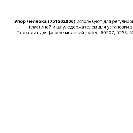
Упор челнока (751502006)
используют для регулиро
пластиной и
шпуледержателем
для установки з
Подходит для Janome моделей Jubilee: 60507, 525S, 52