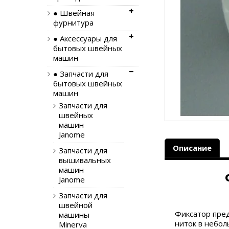
● Швейная
фурнитура
● Аксессуары для
бытовых швейных
машин
● Запчасти для
бытовых швейных
машин
Запчасти для
швейных
машин
Janome
Описание
Запчасти для
вышивальных
машин
Фикса
Janome
Запчасти для
швейной
Фиксатор пред
машины
ниток в небол
Minerva