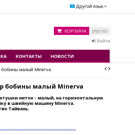
Другой язык
КОРЗИНА
(пусто)
Войти
ВКА
КОНТАКТЫ
НОВОСТИ
 бобины малый Minerva
р бобины малый Minerva
атушки ниток - малый, на горизонтальную
ку в швейную машину Minerva.
во Тайвань.