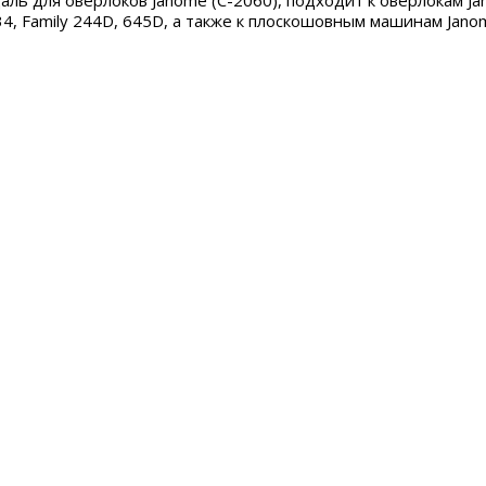
аль для оверлоков Janome (C-2060), подходит к оверлокам Ja
34, Family 244D, 645D, а также к плоскошовным машинам Janome