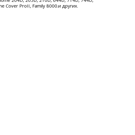
nome 204D, 205D, 210D, 644D, 714D, 744D,
 Cover ProII, Family 8000.и других.