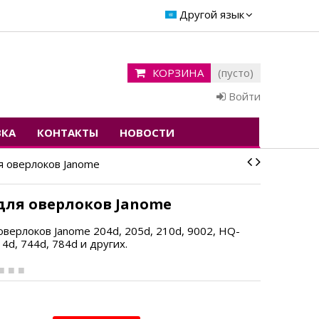
Другой язык
КОРЗИНА
(пусто)
Войти
ВКА
КОНТАКТЫ
НОВОСТИ
я оверлоков Janome
для оверлоков Janome
оверлоков Janome 204d, 205d, 210d,
9002, HQ-
14d, 744d, 784d и других.