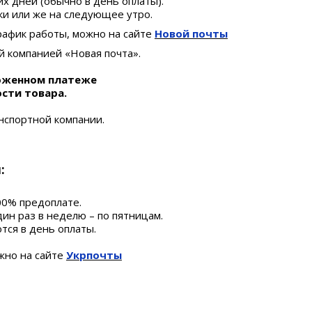
х дней (обычно в день оплаты).
 или же на следующее утро.
афик работы, можно на сайте
Новой почты
й компанией «Новая почта».
оженном платеже
ости товара.
нспортной компании.
:
0% предоплате.
аз в неделю – по пятницам.
ся в день оплаты.
но на сайте
Укрпочты