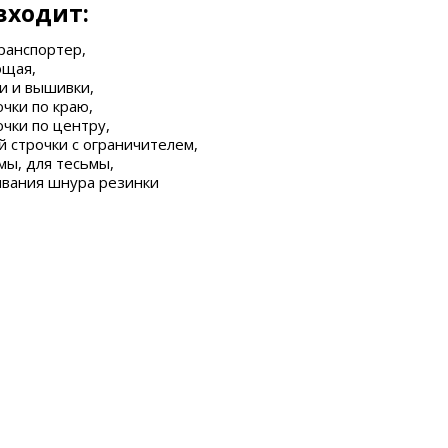
входит:
ранспортер,
ющая,
и и вышивки,
очки по краю,
очки по центру,
й строчки с ограничителем,
мы, для тесьмы,
ивания шнура резинки