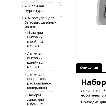
● Швейная
фурнитура
● Аксессуары для
бытовых швейных
машин
Иглы для
бытовых
швейных
машин
Лапки для
бытовых
швейных
машин
Описание
Лапки для
оверлоков,
Набо
распошивалок,
коверлоков
Отличный наб
Наборы
любителей и 
лапок для
Подходит для ш
швейных