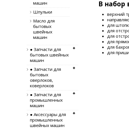
В набор 
машин
Шпульки
верхний т
направля
Масло для
для штопк
бытовых
для отстр
швейных
для отстр
машин
для прямо
для бахро
● Запчасти для
для приш
бытовых швейных
машин
● Запчасти для
бытовых
оверлоков,
коверлоков
● Запчасти для
промышленных
машин
● Аксессуары для
промышленных
швейных машин