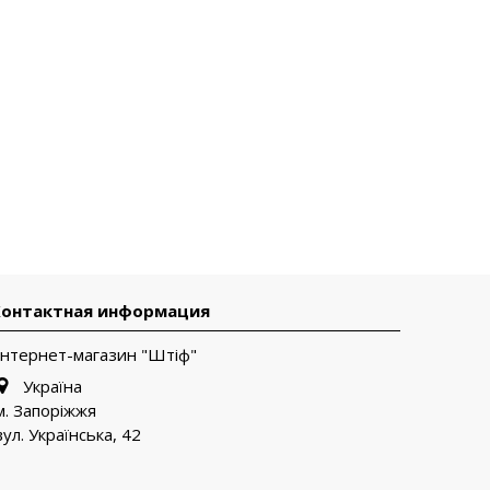
Контактная информация
Інтернет-магазин "Штіф"
Україна
м. Запоріжжя
вул. Українська, 42