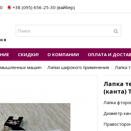
30
+38 (095) 656-25-30 (вайбер)
ЕНИЕ
СКИДКИ!
О КОМПАНИИ
ОПЛАТА И ДОСТА
промышленных машин
Лапки широкого применения
Лапка т
Лапка т
(канта) T
Лапка фторо
Диаметр кант
Правосторон