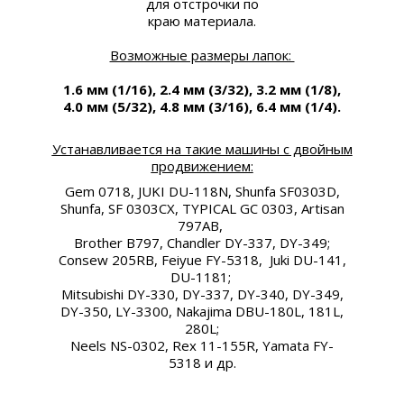
для отстрочки по
краю материала.
Возможные размеры лапок:
1.6 мм (
1/16
)
, 2.4 мм (3/32
)
, 3.2 мм (
1/8
)
,
4.0 мм
(5/32)
, 4.8 мм (
3/16)
, 6.4 мм (
1/4).
Устанавливается на такие машины с двойным
продвижением:
Gem 0718, JUKI DU-118N, Shunfa SF0303D,
Shunfa, SF 0303CX, TYPICAL GC 0303, Artisan
797AB,
Brother B797, Chandler DY-337, DY-349;
Consew 205RB, Feiyue FY-5318, Juki DU-141,
DU-1181;
Mitsubishi DY-330, DY-337, DY-340, DY-349,
DY-350, LY-3300, Nakajima DBU-180L, 181L,
280L;
Neels NS-0302, Rex 11-155R, Yamata FY-
5318 и др.