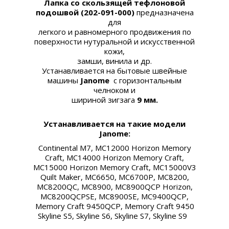
Лапка
со скользящей тефлоновой
подошвой
(
202-091-000
)
предназначена
для
легкого и равномерного продвижения
по
поверхности нутуральной и искусственной
кожи,
замши, винила и др.
Устанавливается
на бытовые швейные
машины
Janome
с горизонтальным
челноком и
шириной зигзага
9 мм.
Устанавливается на такие модели
Janome:
Continental M7, MC12000 Horizon Memory
Craft, MC14000 Horizon Memory Craft,
MC15000 Horizon Memory Craft, MC15000V3
Quilt Maker, MC6650, MC6700P, MC8200,
MC8200QC, MC8900, MC8900QCP Horizon,
MC8200QCPSE, MC8900SE, MC9400QCP,
Memory Craft 9450QCP, Memory Craft 9450
Skyline S5, Skyline S6, Skyline S7, Skyline S9