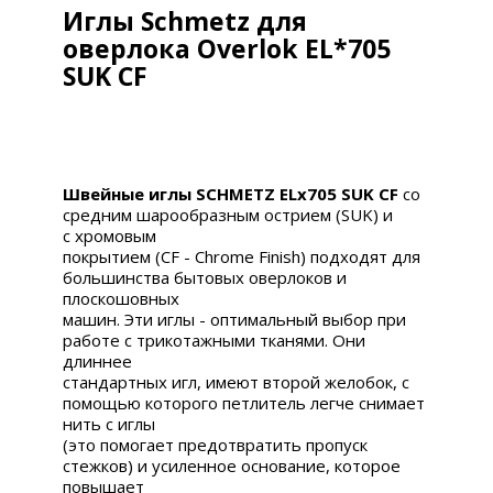
Иглы Schmetz для
оверлока Overlok EL*705
SUK СF
Швейные иглы SCHMETZ ELx705 SUK CF
со
средним шарообразным острием (SUK) и
с хромовым
покрытием (CF - Chrome Finish) подходят для
большинства бытовых оверлоков и
плоскошовных
машин. Эти иглы - оптимальный выбор при
работе с трикотажными тканями. Они
длиннее
стандартных игл, имеют второй желобок, с
помощью которого петлитель легче снимает
нить с иглы
(это помогает предотвратить пропуск
стежков) и усиленное основание, которое
повышает